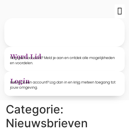
TvO-edit
Archief T
Word Lid
Nog geen account? Meld je aan en ontdek alle mogelijkheden
en voordelen.
Login
Heb je al een account? Log dan in en krijg meteen toegang tot
jouw omgeving.
Categorie:
Nieuwsbrieven