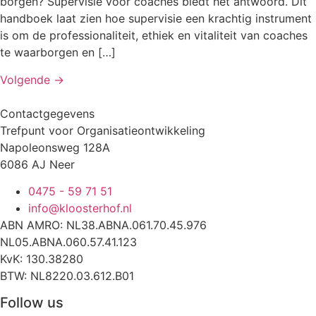
borgen? Supervisie voor coaches biedt het antwoord. Dit
handboek laat zien hoe supervisie een krachtig instrument
is om de professionaliteit, ethiek en vitaliteit van coaches
te waarborgen en […]
Volgende
→
Contactgegevens
Trefpunt voor Organisatieontwikkeling
Napoleonsweg 128A
6086 AJ Neer
0475 - 59 71 51
info@kloosterhof.nl
ABN AMRO: NL38.ABNA.061.70.45.976
NL05.ABNA.060.57.41.123
KvK: 130.38280
BTW: NL8220.03.612.B01
Follow us