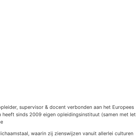
s opleider, supervisor & docent verbonden aan het Europees
 en heeft sinds 2009 eigen opleidingsinstituut (samen met Iet
te
aamstaal, waarin zij zienswijzen vanuit allerlei culturen