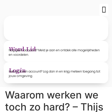
TvO-edit
Archief T
Word Lid
Nog geen account? Meld je aan en ontdek alle mogelijkheden
en voordelen.
Login
Heb je al een account? Log dan in en krijg meteen toegang tot
jouw omgeving.
Waarom werken we
toch zo hard? – Thijs