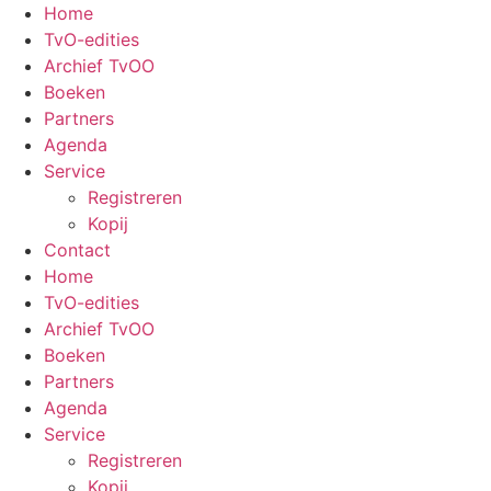
Ga
Home
naar
TvO-edities
de
Archief TvOO
inhoud
Boeken
Partners
Agenda
Service
Registreren
Kopij
Contact
Home
TvO-edities
Archief TvOO
Boeken
Partners
Agenda
Service
Registreren
Kopij