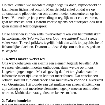
Op zich kunnen we meerdere dingen tegelijk doen, bijvoorbeeld de
krant lezen tijdens het ontbijt. Maar dat lukt enkel omdat we op
automatische piloot eten en ons alleen moeten concentreren op het
lezen. Van zodra je je op twee dingen tegelijk moet concentreren,
gaat het meestal fout. Daarom voer je tijdens het autorijden ook best
geen intensief telefoongesprek.
Onze hersenen kunnen zelfs ‘oververhit’ raken van het multitasken:
het zogenaamde ‘
information overload-verschijnsel
’ komt steeds
vaker voor. Te veel prikkels tegelijk, leidt dan zelfs tot psychische of
lichamelijke klachten. Daarom … deze 8 tips om toch alles gedaan
te krijgen!
1. Keuzes maken werkt wél
Ons werkgeheugen kan slechts één element tegelijk bevatten. Als
we meer elementen moeten onthouden, slaan we die op in ons
langetermijngeheugen. Met als gevolg dat het terughalen van die
informatie meer tijd kost en leidt tot meer fouten. Dat concludeert
Jelmer Borst uit zijn onderzoek naar multitasken voor de Universiteit
van Groningen. Hij toonde aan dat multitasken alleen efficiënt kan
zijn zolang er niet meerdere elementen tegelijk moeten onthouden
worden. Multitasken vraagt dus om keuzes maken.
2. Taken bundelen
We zijn het meest productief als we onze aandacht kunnen richten