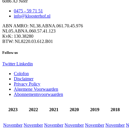
6086 AJ Neer
0475 - 59 71 51
info@kloosterhof.nl
ABN AMRO: NL38.ABNA.061.70.45.976
NL05.ABNA.060.57.41.123
KvK: 130.38280
BTW: NL8220.03.612.B01
Follow us
Twitter
Linkedin
Colofon
Disclaimer
Privacy Policy
Algemene Voorwaarden
Abonnementsvoorwaarden
2023
2022
2021
2020
2019
2018
November
November
November
November
November
November
N