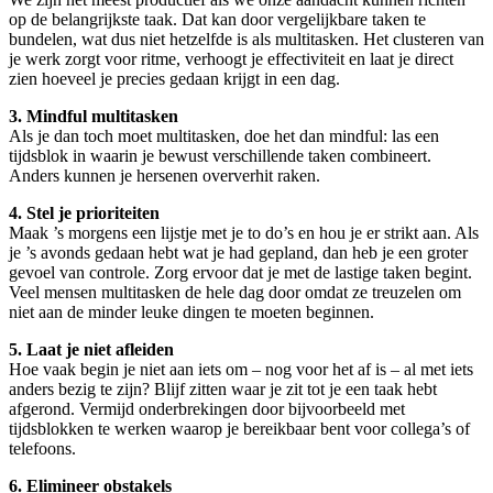
op de belangrijkste taak. Dat kan door vergelijkbare taken te
bundelen, wat dus niet hetzelfde is als multitasken. Het clusteren van
je werk zorgt voor ritme, verhoogt je effectiviteit en laat je direct
zien hoeveel je precies gedaan krijgt in een dag.
3. Mindful multitasken
Als je dan toch moet multitasken, doe het dan mindful: las een
tijdsblok in waarin je bewust verschillende taken combineert.
Anders kunnen je hersenen oververhit raken.
4. Stel je prioriteiten
Maak ’s morgens een lijstje met je to do’s en hou je er strikt aan. Als
je ’s avonds gedaan hebt wat je had gepland, dan heb je een groter
gevoel van controle. Zorg ervoor dat je met de lastige taken begint.
Veel mensen multitasken de hele dag door omdat ze treuzelen om
niet aan de minder leuke dingen te moeten beginnen.
5. Laat je niet afleiden
Hoe vaak begin je niet aan iets om – nog voor het af is – al met iets
anders bezig te zijn? Blijf zitten waar je zit tot je een taak hebt
afgerond. Vermijd onderbrekingen door bijvoorbeeld met
tijdsblokken te werken waarop je bereikbaar bent voor collega’s of
telefoons.
6. Elimineer obstakels