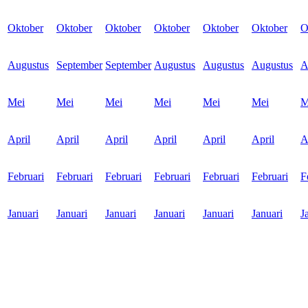
Oktober
Oktober
Oktober
Oktober
Oktober
Oktober
O
Augustus
September
September
Augustus
Augustus
Augustus
A
Mei
Mei
Mei
Mei
Mei
Mei
M
April
April
April
April
April
April
A
Februari
Februari
Februari
Februari
Februari
Februari
F
Januari
Januari
Januari
Januari
Januari
Januari
J