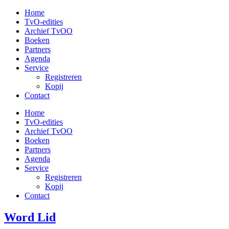
Ga
Home
naar
TvO-edities
de
Archief TvOO
inhoud
Boeken
Partners
Agenda
Service
Registreren
Kopij
Contact
Home
TvO-edities
Archief TvOO
Boeken
Partners
Agenda
Service
Registreren
Kopij
Contact
Word Lid