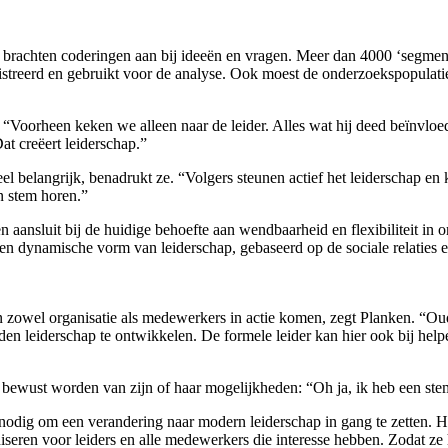
brachten coderingen aan bij ideeën en vragen. Meer dan 4000 ‘segmen
streerd en gebruikt voor de analyse. Ook moest de onderzoekspopulatie
“Voorheen keken we alleen naar de leider. Alles wat hij deed beïnvloed
Dat creëert leiderschap.”
l belangrijk, benadrukt ze. “Volgers steunen actief het leiderschap en 
un stem horen.”
n aansluit bij de huidige behoefte aan wendbaarheid en flexibiliteit in
Een dynamische vorm van leiderschap, gebaseerd op de sociale relaties 
ten zowel organisatie als medewerkers in actie komen, zegt Planken. “O
 leiderschap te ontwikkelen. De formele leider kan hier ook bij helpe
bewust worden van zijn of haar mogelijkheden: “Oh ja, ik heb een ste
dig om een verandering naar modern leiderschap in gang te zetten. HR sp
seren voor leiders en alle medewerkers die interesse hebben. Zodat ze 