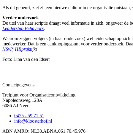
Als dit gebeurt, ziet zij een nieuwe cultuur in de organisatie ontst
Verder onderzoek
De titel van haar scriptie draagt veel informatie in zich, ongeveer de
Leadership Behaviors
.
Waarom zeggen volgers (in haar onderzoek) wel leiderschap op zich te
medewerker. Dat is een aanknopingspunt voor verder onderzoek. Daar
NSvP
,
HRpraktijk
)
Foto: Lina van den Idsert
Contactgegevens
Trefpunt voor Organisatieontwikkeling
Napoleonsweg 128A
6086 AJ Neer
0475 - 59 71 51
info@kloosterhof.nl
ABN AMRO: NL38.ABNA.061.70.45.976