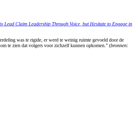
to Lead Claim Leadership Through Voice, but Hesitate to Engage in
rdeling was te rigide, er werd te weinig ruimte gevoeld door de
om te zien dat volgers voor zichzelf kunnen opkomen.” (
bronnen: