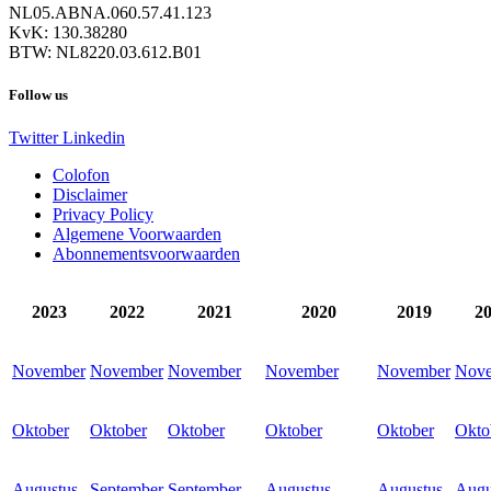
NL05.ABNA.060.57.41.123
KvK: 130.38280
BTW: NL8220.03.612.B01
Follow us
Twitter
Linkedin
Colofon
Disclaimer
Privacy Policy
Algemene Voorwaarden
Abonnementsvoorwaarden
2023
2022
2021
2020
2019
2
November
November
November
November
November
Nov
Oktober
Oktober
Oktober
Oktober
Oktober
Okto
Augustus
September
September
Augustus
Augustus
Augu