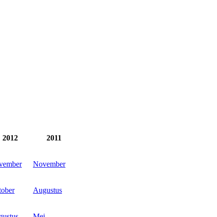
2012
2011
vember
November
tober
Augustus
gustus
Mei