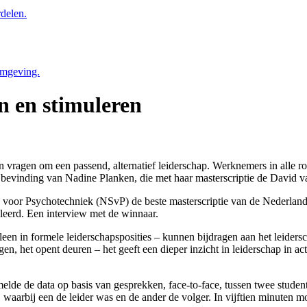
delen.
omgeving.
n en stimuleren
ragen om een passend, alternatief leiderschap. Werknemers in alle roll
de bevinding van Nadine Planken, die met haar masterscriptie de David 
 voor Psychotechniek (NSvP) de beste masterscriptie van de Nederlands
leerd. Een interview met de winnaar.
een in formele leiderschapsposities – kunnen bijdragen aan het leidersc
n, het opent deuren – het geeft een dieper inzicht in leiderschap in act
lde de data op basis van gesprekken, face-to-face, tussen twee student
waarbij een de leider was en de ander de volger. In vijftien minuten 