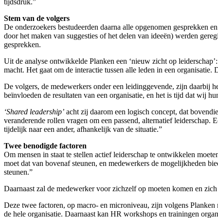
tijdsdruk.”
Stem van de volgers
De onderzoekers bestudeerden daarna alle opgenomen gesprekken en 
door het maken van suggesties of het delen van ideeën) werden geregi
gesprekken.
Uit de analyse ontwikkelde Planken een ‘nieuw zicht op leiderschap’: 
macht. Het gaat om de interactie tussen alle leden in een organisatie. 
De volgers, de medewerkers onder een leidinggevende, zijn daarbij hee
beïnvloeden de resultaten van een organisatie, en het is tijd dat wij h
‘Shared leadership’
acht zij daarom een logisch concept, dat bovendie
veranderende rollen vragen om een passend, alternatief leiderschap. 
tijdelijk naar een ander, afhankelijk van de situatie.”
Twee benodigde factoren
Om mensen in staat te stellen actief leiderschap te ontwikkelen moe
moet dat van bovenaf steunen, en medewerkers de mogelijkheden bieden
steunen.”
Daarnaast zal de medewerker voor zichzelf op moeten komen en zich 
Deze twee factoren, op macro- en microniveau, zijn volgens Planken no
de hele organisatie. Daarnaast kan HR workshops en trainingen organi