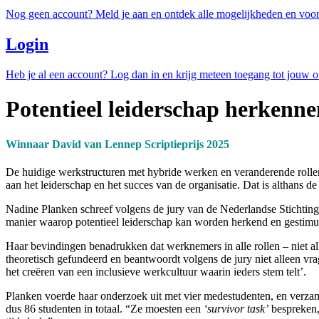
Nog geen account? Meld je aan en ontdek alle mogelijkheden en voor
Login
Heb je al een account? Log dan in en krijg meteen toegang tot jouw 
Potentieel leiderschap herkenne
Winnaar David van Lennep Scriptieprijs 2025
De huidige werkstructuren met hybride werken en veranderende rollen v
aan het leiderschap en het succes van de organisatie. Dat is althans 
Nadine Planken schreef volgens de jury van de Nederlandse Stichting
manier waarop potentieel leiderschap kan worden herkend en gestimu
Haar bevindingen benadrukken dat werknemers in alle rollen – niet all
theoretisch gefundeerd en beantwoordt volgens de jury niet alleen vrage
het creëren van een inclusieve werkcultuur waarin ieders stem telt’.
Planken voerde haar onderzoek uit met vier medestudenten, en verzame
dus 86 studenten in totaal. “Ze moesten een
‘survivor task’
bespreken, 