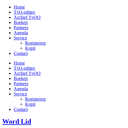
Ga
Home
naar
TvO-edities
de
Archief TvOO
inhoud
Boeken
Partners
Agenda
Service
Registreren
Kopij
Contact
Home
TvO-edities
Archief TvOO
Boeken
Partners
Agenda
Service
Registreren
Kopij
Contact
Word Lid