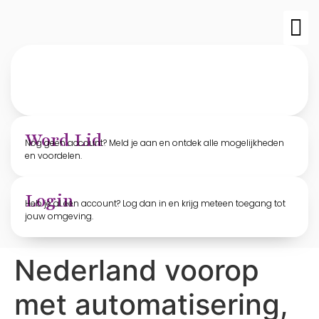
TvO-edit
Archief T
Word Lid
Nog geen account? Meld je aan en ontdek alle mogelijkheden
en voordelen.
Login
Heb je al een account? Log dan in en krijg meteen toegang tot
jouw omgeving.
Nederland voorop
met automatisering,