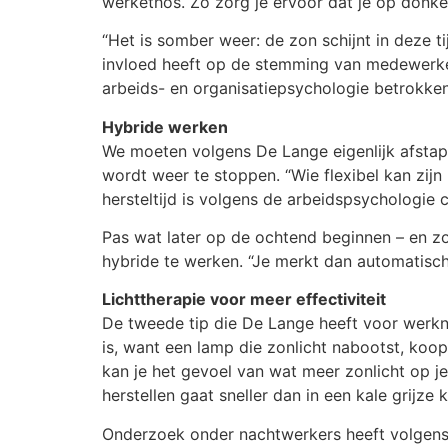
werkethos. Zo zorg je ervoor dat je op donke
“Het is somber weer: de zon schijnt in deze 
invloed heeft op de stemming van medewerkers
arbeids- en organisatiepsychologie betrokken 
Hybride werken
We moeten volgens De Lange eigenlijk afstap
wordt weer te stoppen. “Wie flexibel kan zijn
hersteltijd is volgens de arbeidspsychologie c
Pas wat later op de ochtend beginnen – en z
hybride te werken. “Je merkt dan automatisc
Lichttherapie voor meer effectiviteit
De tweede tip die De Lange heeft voor werkne
is, want een lamp die zonlicht nabootst, koop 
kan je het gevoel van wat meer zonlicht op je
herstellen gaat sneller dan in een kale grijz
Onderzoek onder nachtwerkers heeft volgens D