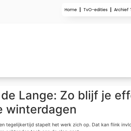
Home
TvO-edities
Archief
e Lange: Zo blijf je ef
e winterdagen
en tegelijkertijd stapelt het werk zich op. Dat kan flink in