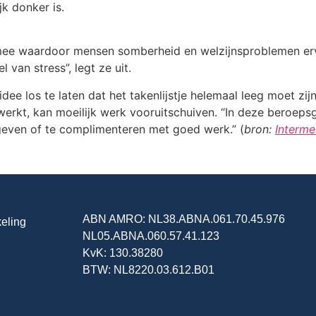
jk donker is.
mee waardoor mensen somberheid en welzijnsproblemen erva
 van stress”, legt ze uit.
e los te laten dat het takenlijstje helemaal leeg moet zijn
 werkt, kan moeilijk werk vooruitschuiven. “In deze beroeps
geven of te complimenteren met goed werk.” (
bron:
Interme
ABN AMRO: NL38.ABNA.061.70.45.976
keling
NL05.ABNA.060.57.41.123
KvK: 130.38280
BTW: NL8220.03.612.B01