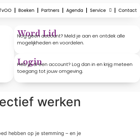
 TvOO
Boeken
Partners
Agenda
Service
Contact
Word Lid
Nog geen account? Meld je aan en ontdek alle
mogelijkheden en voordelen.
Login
Heb je al een account? Log dan in en krijg meteen
toegang tot jouw omgeving.
fectief werken
vloed hebben op je stemming – en je