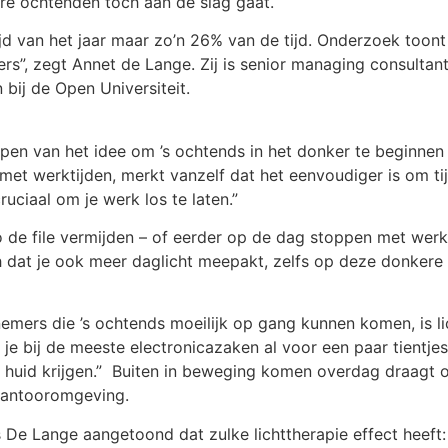
re ochtenden toch aan de slag gaat.
tijd van het jaar maar zo’n 26% van de tijd. Onderzoek too
”, zegt Annet de Lange. Zij is senior managing consultant 
bij de Open Universiteit.
pen van het idee om ’s ochtends in het donker te beginnen
 met werktijden, merkt vanzelf dat het eenvoudiger is om tij
ruciaal om je werk los te laten.”
o de file vermijden – of eerder op de dag stoppen met we
h dat je ook meer daglicht meepakt, zelfs op deze donkere
mers die ’s ochtends moeilijk op gang kunnen komen, is lic
je bij de meeste electronicazaken al voor een paar tientjes
 huid krijgen.” Buiten in beweging komen overdag draagt ook
e kantooromgeving.
e Lange aangetoond dat zulke lichttherapie effect heeft: 