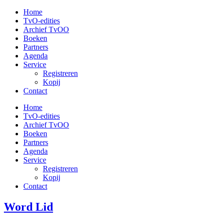
Ga
Home
naar
TvO-edities
de
Archief TvOO
inhoud
Boeken
Partners
Agenda
Service
Registreren
Kopij
Contact
Home
TvO-edities
Archief TvOO
Boeken
Partners
Agenda
Service
Registreren
Kopij
Contact
Word Lid