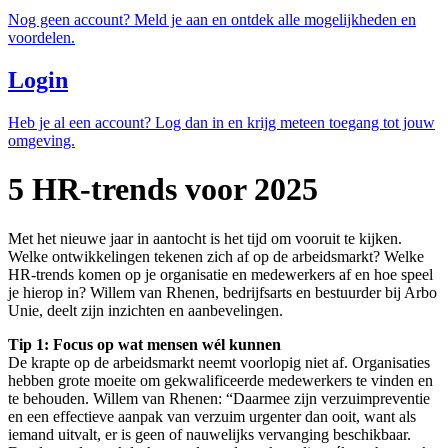
Nog geen account? Meld je aan en ontdek alle mogelijkheden en
voordelen.
Login
Heb je al een account? Log dan in en krijg meteen toegang tot jouw
omgeving.
5 HR-trends voor 2025
Met het nieuwe jaar in aantocht is het tijd om vooruit te kijken.
Welke ontwikkelingen tekenen zich af op de arbeidsmarkt? Welke
HR-trends komen op je organisatie en medewerkers af en hoe speel
je hierop in? Willem van Rhenen, bedrijfsarts en bestuurder bij Arbo
Unie, deelt zijn inzichten en aanbevelingen.
Tip 1: Focus op wat mensen wél kunnen
De krapte op de arbeidsmarkt neemt voorlopig niet af. Organisaties
hebben grote moeite om gekwalificeerde medewerkers te vinden en
te behouden. Willem van Rhenen: “Daarmee zijn verzuimpreventie
en een effectieve aanpak van verzuim urgenter dan ooit, want als
iemand uitvalt, er is geen of nauwelijks vervanging beschikbaar.