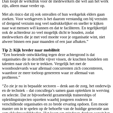
Dan loopt de werkdruk voor de medewerkers die wél aan het werk
zijn, alleen maar verder op.
Met als risico dat zij ook omvallen of hun werkgeluk elders gaan
zoeken. Voor werkgevers is het daarom verstandig om bij verzuim
of dreigend verzuim nog veel nadrukkelijker en sneller te kijken
naar wat mensen wél kunnen en dat te faciliteren. En tegelijkertijd
ook de achterdeur zo veel mogelijk dicht te houden, zodat
medewerkers die je met veel moeite voor je organisatie wint, niet
alweer binnen een paar maanden of een jaar afhaken.”
Tip 2: Kijk breder naar mobiliteit
“Een boeiende ontwikkeling tegen deze achtergrond is dat
organisaties die in dezelfde vijver vissen, de krachten bundelen om
talenten naar zich toe te trekken. Vergelijk het met de
woonboulevards waar allemaal concurrenten zich concentreren,
waardoor ze meer toeloop genereren waar ze allemaal van
profiteren.”
“Zo zie je nu in bepaalde sectoren – denk aan de zorg, het onderwijs
en de techniek – dat concullega’s samen gaan optrekken in werving
en selectie. Dat ze bijvoorbeeld gezamenlijk traineeships of
opleidingstrajecten opzetten waarbij jongeren rouleren in
verschillende organisaties en zo brede ervaring opdoen. Een mooie
manier om in te spelen op de behoefte van de huidige generatie aan