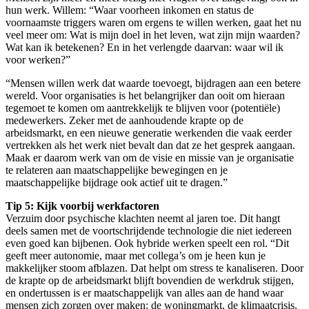
hun werk. Willem: “Waar voorheen inkomen en status de
voornaamste triggers waren om ergens te willen werken, gaat het nu
veel meer om: Wat is mijn doel in het leven, wat zijn mijn waarden?
Wat kan ik betekenen? En in het verlengde daarvan: waar wil ik
voor werken?”
“Mensen willen werk dat waarde toevoegt, bijdragen aan een betere
wereld. Voor organisaties is het belangrijker dan ooit om hieraan
tegemoet te komen om aantrekkelijk te blijven voor (potentiële)
medewerkers. Zeker met de aanhoudende krapte op de
arbeidsmarkt, en een nieuwe generatie werkenden die vaak eerder
vertrekken als het werk niet bevalt dan dat ze het gesprek aangaan.
Maak er daarom werk van om de visie en missie van je organisatie
te relateren aan maatschappelijke bewegingen en je
maatschappelijke bijdrage ook actief uit te dragen.”
Tip 5: Kijk voorbij werkfactoren
Verzuim door psychische klachten neemt al jaren toe. Dit hangt
deels samen met de voortschrijdende technologie die niet iedereen
even goed kan bijbenen. Ook hybride werken speelt een rol. “Dit
geeft meer autonomie, maar met collega’s om je heen kun je
makkelijker stoom afblazen. Dat helpt om stress te kanaliseren. Door
de krapte op de arbeidsmarkt blijft bovendien de werkdruk stijgen,
en ondertussen is er maatschappelijk van alles aan de hand waar
mensen zich zorgen over maken: de woningmarkt, de klimaatcrisis,