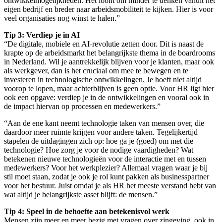
ontwikkelmogelijkheden. Het loont om minder te denken vanuit het
eigen bedrijf en breder naar arbeidsmobiliteit te kijken. Hier is voor
veel organisaties nog winst te halen.”
Tip 3: Verdiep je in AI
“De digitale, mobiele en AI-revolutie zetten door. Dit is naast de
krapte op de arbeidsmarkt het belangrijkste thema in de boardrooms
in Nederland. Wil je aantrekkelijk blijven voor je klanten, maar ook
als werkgever, dan is het cruciaal om mee te bewegen en te
investeren in technologische ontwikkelingen. Je hoeft niet altijd
voorop te lopen, maar achterblijven is geen optie. Voor HR ligt hier
ook een opgave: verdiep je in de ontwikkelingen en vooral ook in
de impact hiervan op processen en medewerkers.”
“Aan de ene kant neemt technologie taken van mensen over, die
daardoor meer ruimte krijgen voor andere taken. Tegelijkertijd
stapelen de uitdagingen zich op: hoe ga je (goed) om met die
technologie? Hoe zorg je voor de nodige vaardigheden? Wat
betekenen nieuwe technologieën voor de interactie met en tussen
medewerkers? Voor het werkplezier? Allemaal vragen waar je bij
stil moet staan, zodat je ook je rol kunt pakken als businesspartner
voor het bestuur. Juist omdat je als HR het meeste verstand hebt van
wat altijd je belangrijkste asset blijft: de mensen.”
Tip 4: Speel in de behoefte aan betekenisvol werk
Mensen zijn meer en meer bezig met vragen over zingeving, ook in