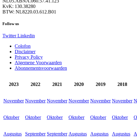
NL05.ABNA.060.57.41.123
KvK: 130.38280
BTW: NL8220.03.612.B01
Follow us
Twitter
Linkedin
Colofon
Disclaimer
Privacy Policy
Algemene Voorwaarden
Abonnementsvoorwaarden
2023
2022
2021
2020
2019
2018
November
November
November
November
November
November
N
Oktober
Oktober
Oktober
Oktober
Oktober
Oktober
O
Augustus
September
September
Augustus
Augustus
Augustus
A