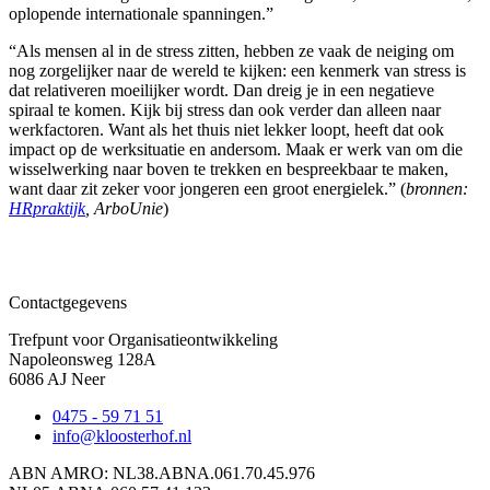
oplopende internationale spanningen.”
“Als mensen al in de stress zitten, hebben ze vaak de neiging om
nog zorgelijker naar de wereld te kijken: een kenmerk van stress is
dat relativeren moeilijker wordt. Dan dreig je in een negatieve
spiraal te komen. Kijk bij stress dan ook verder dan alleen naar
werkfactoren. Want als het thuis niet lekker loopt, heeft dat ook
impact op de werksituatie en andersom. Maak er werk van om die
wisselwerking naar boven te trekken en bespreekbaar te maken,
want daar zit zeker voor jongeren een groot energielek.” (
bronnen:
HRpraktijk
, ArboUnie
)
Contactgegevens
Trefpunt voor Organisatieontwikkeling
Napoleonsweg 128A
6086 AJ Neer
0475 - 59 71 51
info@kloosterhof.nl
ABN AMRO: NL38.ABNA.061.70.45.976