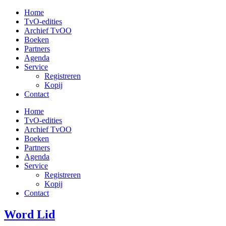
Ga
Home
naar
TvO-edities
de
Archief TvOO
inhoud
Boeken
Partners
Agenda
Service
Registreren
Kopij
Contact
Home
TvO-edities
Archief TvOO
Boeken
Partners
Agenda
Service
Registreren
Kopij
Contact
Word Lid