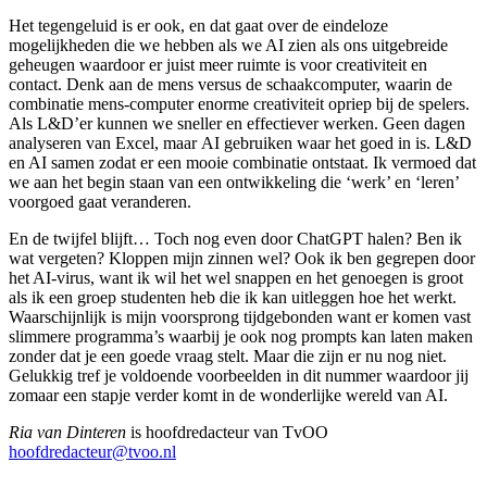
Het tegengeluid is er ook, en dat gaat over de eindeloze
mogelijkheden die we hebben als we AI zien als ons uitgebreide
geheugen waardoor er juist meer ruimte is voor creativiteit en
contact. Denk aan de mens versus de schaakcomputer, waarin de
combinatie mens-computer enorme creativiteit opriep bij de spelers.
Als L&D’er kunnen we sneller en effectiever werken. Geen dagen
analyseren van Excel, maar AI gebruiken waar het goed in is. L&D
en AI samen zodat er een mooie combinatie ontstaat. Ik vermoed dat
we aan het begin staan van een ontwikkeling die ‘werk’ en ‘leren’
voorgoed gaat veranderen.
En de twijfel blijft… Toch nog even door ChatGPT halen? Ben ik
wat vergeten? Kloppen mijn zinnen wel? Ook ik ben gegrepen door
het AI-virus, want ik wil het wel snappen en het genoegen is groot
als ik een groep studenten heb die ik kan uitleggen hoe het werkt.
Waarschijnlijk is mijn voorsprong tijdgebonden want er komen vast
slimmere programma’s waarbij je ook nog prompts kan laten maken
zonder dat je een goede vraag stelt. Maar die zijn er nu nog niet.
Gelukkig tref je voldoende voorbeelden in dit nummer waardoor jij
zomaar een stapje verder komt in de wonderlijke wereld van AI.
Ria van Dinteren
is hoofdredacteur van TvOO
hoofdredacteur@tvoo.nl