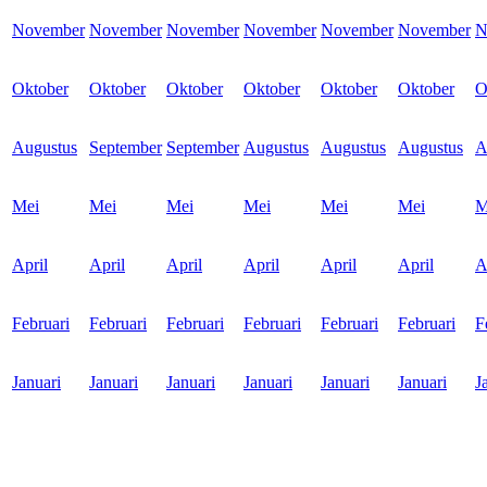
November
November
November
November
November
November
N
Oktober
Oktober
Oktober
Oktober
Oktober
Oktober
O
Augustus
September
September
Augustus
Augustus
Augustus
A
Mei
Mei
Mei
Mei
Mei
Mei
M
April
April
April
April
April
April
A
Februari
Februari
Februari
Februari
Februari
Februari
F
Januari
Januari
Januari
Januari
Januari
Januari
J