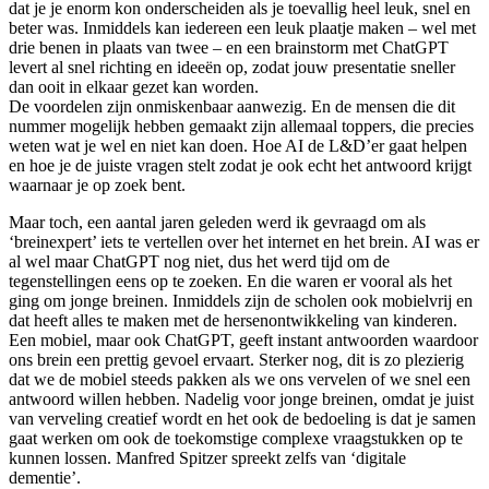
dat je je enorm kon onderscheiden als je toevallig heel leuk, snel en
beter was. Inmiddels kan iedereen een leuk plaatje maken – wel met
drie benen in plaats van twee – en een brainstorm met ChatGPT
levert al snel richting en ideeën op, zodat jouw presentatie sneller
dan ooit in elkaar gezet kan worden.
De voordelen zijn onmiskenbaar aanwezig. En de mensen die dit
nummer mogelijk hebben gemaakt zijn allemaal toppers, die precies
weten wat je wel en niet kan doen. Hoe AI de L&D’er gaat helpen
en hoe je de juiste vragen stelt zodat je ook echt het antwoord krijgt
waarnaar je op zoek bent.
Maar toch, een aantal jaren geleden werd ik gevraagd om als
‘breinexpert’ iets te vertellen over het internet en het brein. AI was er
al wel maar ChatGPT nog niet, dus het werd tijd om de
tegenstellingen eens op te zoeken. En die waren er vooral als het
ging om jonge breinen. Inmiddels zijn de scholen ook mobielvrij en
dat heeft alles te maken met de hersenontwikkeling van kinderen.
Een mobiel, maar ook ChatGPT, geeft instant antwoorden waardoor
ons brein een prettig gevoel ervaart. Sterker nog, dit is zo plezierig
dat we de mobiel steeds pakken als we ons vervelen of we snel een
antwoord willen hebben. Nadelig voor jonge breinen, omdat je juist
van verveling creatief wordt en het ook de bedoeling is dat je samen
gaat werken om ook de toekomstige complexe vraagstukken op te
kunnen lossen. Manfred Spitzer spreekt zelfs van ‘digitale
dementie’.