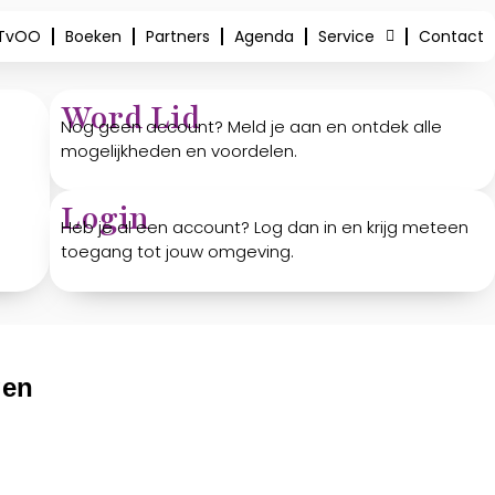
 TvOO
Boeken
Partners
Agenda
Service
Contact
Word Lid
Nog geen account? Meld je aan en ontdek alle
mogelijkheden en voordelen.
Login
Heb je al een account? Log dan in en krijg meteen
toegang tot jouw omgeving.
gen