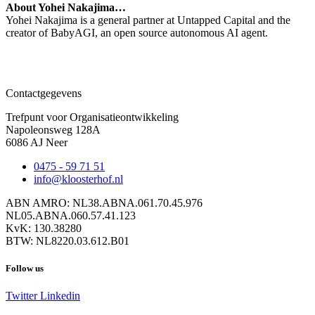
About Yohei Nakajima…
Yohei Nakajima is a general partner at Untapped Capital and the
creator of BabyAGI, an open source autonomous AI agent.
Contactgegevens
Trefpunt voor Organisatieontwikkeling
Napoleonsweg 128A
6086 AJ Neer
0475 - 59 71 51
info@kloosterhof.nl
ABN AMRO: NL38.ABNA.061.70.45.976
NL05.ABNA.060.57.41.123
KvK: 130.38280
BTW: NL8220.03.612.B01
Follow us
Twitter
Linkedin