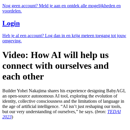
Nog geen account? Meld je aan en ontdek alle mogelijkheden en
voordelen.
Login
Heb je al een account? Log dan in en krijg meteen toegang tot jouw
omgeving.
Video: How AI will help us
connect with ourselves and
each other
Builder Yohei Nakajima shares his experience designing BabyAGI,
an open-source autonomous AI tool, exploring the evolution of
identity, collective consciousness and the limitations of language in
the age of artificial intelligence. “AI isn’t just reshaping our tools,
but our very understanding of ourselves,” he says. (
bron:
TEDAI
2023
)