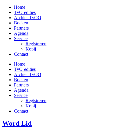
Ga
Home
naar
TvO-edities
de
Archief TvOO
inhoud
Boeken
Partners
Agenda
Service
Registreren
Kopij
Contact
Home
TvO-edities
Archief TvOO
Boeken
Partners
Agenda
Service
Registreren
Kopij
Contact
Word Lid