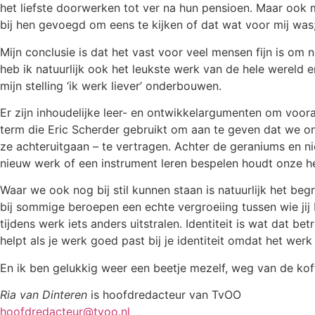
het liefste doorwerken tot ver na hun pensioen. Maar ook m
bij hen gevoegd om eens te kijken of dat wat voor mij w
Mijn conclusie is dat het vast voor veel mensen fijn is o
heb ik natuurlijk ook het leukste werk van de hele wereld 
mijn stelling ‘ik werk liever’ onderbouwen.
Er zijn inhoudelijke leer- en ontwikkelargumenten om voora
term die Eric Scherder gebruikt om aan te geven dat we o
ze achteruitgaan – te vertragen. Achter de geraniums en n
nieuw werk of een instrument leren bespelen houdt onze he
Waar we ook nog bij stil kunnen staan is natuurlijk het be
bij sommige beroepen een echte vergroeiing tussen wie jij be
tijdens werk iets anders uitstralen. Identiteit is wat dat b
helpt als je werk goed past bij je identiteit omdat het werk
En ik ben gelukkig weer een beetje mezelf, weg van de koff
Ria van Dinteren
is hoofdredacteur van TvOO
hoofdredacteur@tvoo.nl