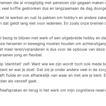
ensen die al vroegtijdig met pensioen zijn gegaan maken de
as; veel koffie gedronken dus en langzaamaan de dag door
m niet te werken en rust te pakken om hobby’s en andere za
en dat geldt lang niet voor iedereen. En zoals onze breine
l bezig te blijven met werk of een uitgebreide hobby en da
nze hersenen in beweging moeten houden om achteruitgang 
iet meer leren/veranderen is dus voor de opbouw van deze 
rsenen jong en flexibel.
grip ‘identiteit’ zelf. Want wie we zijn wordt toch ook med
nt en wat je doet. Dat zie je onder andere veel in de zorg t
etreft fluïde en ook afhankelijk van waar en met wie je bent
 dan als vanzelf gaat.
ieafspraken en terug in het werk om mijn cognitieve reserve