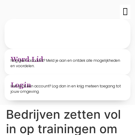
TvO-edit
Archief T
Word Lid
Nog geen account? Meld je aan en ontdek alle mogelijkheden
en voordelen.
Login
Heb je al een account? Log dan in en krijg meteen toegang tot
jouw omgeving.
Bedrijven zetten vol
in op trainingen om