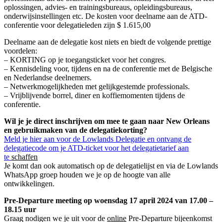
oplossingen, advies- en trainingsbureaus, opleidingsbureaus,
onderwijsinstellingen etc. De kosten voor deelname aan de ATD-
conferentie voor delegatieleden zijn $ 1.615,00
Deelname aan de delegatie kost niets en biedt de volgende prettige
voordelen:
– KORTING op je toegangsticket voor het congres.
– Kennisdeling voor, tijdens en na de conferentie met de Belgische
en Nederlandse deelnemers.
– Netwerkmogelijkheden met gelijkgestemde professionals.
– Vrijblijvende borrel, diner en koffiemomenten tijdens de
conferentie.
Wil je je direct inschrijven om mee te gaan naar New Orleans
en gebruikmaken van de delegatiekorting?
Meld je hier aan voor de Lowlands Delegatie en ontvang de
delegatiecode om je ATD-ticket voor het delegatietarief aan
te
schaffen
Je komt dan ook automatisch op de delegatielijst en via de Lowlands
WhatsApp groep houden we je op de hoogte van alle
ontwikkelingen.
Pre-Departure meeting op woensdag 17 april 2024 van 17.00 –
18.15 uur
Graag nodigen we je uit voor de
online
Pre-Departure bijeenkomst