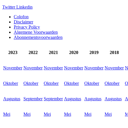
Twitter
Linkedin
Colofon
Disclaimer
Privacy Policy
Algemene Voorwaarden
Abonnementsvoorwaarden
2023
2022
2021
2020
2019
2018
November
November
November
November
November
November
N
Oktober
Oktober
Oktober
Oktober
Oktober
Oktober
O
Augustus
September
September
Augustus
Augustus
Augustus
A
Mei
Mei
Mei
Mei
Mei
Mei
M