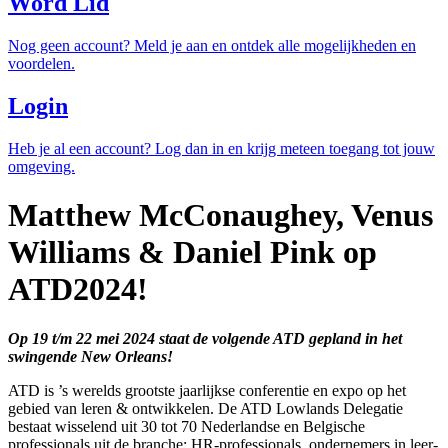
Word Lid
Nog geen account? Meld je aan en ontdek alle mogelijkheden en
voordelen.
Login
Heb je al een account? Log dan in en krijg meteen toegang tot jouw
omgeving.
Matthew McConaughey, Venus
Williams & Daniel Pink op
ATD2024!
Op 19 t/m 22 mei 2024 staat de volgende ATD gepland in het
swingende New Orleans!
ATD is ’s werelds grootste jaarlijkse conferentie en expo op het
gebied van leren & ontwikkelen. De ATD Lowlands Delegatie
bestaat wisselend uit 30 tot 70 Nederlandse en Belgische
professionals uit de branche: HR-professionals, ondernemers in leer-