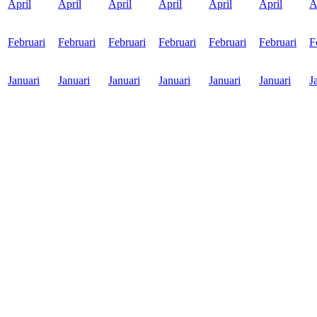
April
April
April
April
April
April
A
Februari
Februari
Februari
Februari
Februari
Februari
F
Januari
Januari
Januari
Januari
Januari
Januari
J