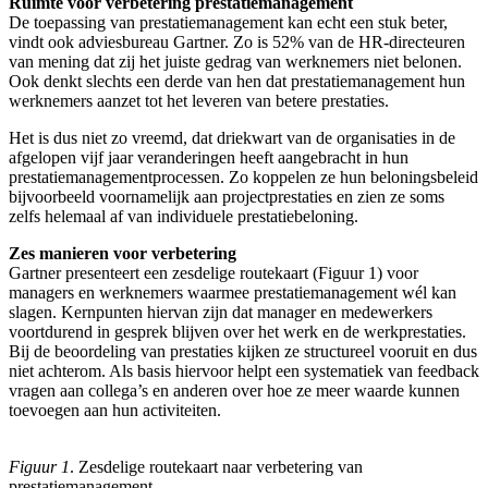
Ruimte voor verbetering prestatiemanagement
De toepassing van prestatiemanagement kan echt een stuk beter,
vindt ook adviesbureau Gartner. Zo is 52% van de HR-directeuren
van mening dat zij het juiste gedrag van werknemers niet belonen.
Ook denkt slechts een derde van hen dat prestatiemanagement hun
werknemers aanzet tot het leveren van betere prestaties.
Het is dus niet zo vreemd, dat driekwart van de organisaties in de
afgelopen vijf jaar veranderingen heeft aangebracht in hun
prestatiemanagementprocessen. Zo koppelen ze hun beloningsbeleid
bijvoorbeeld voornamelijk aan projectprestaties en zien ze soms
zelfs helemaal af van individuele prestatiebeloning.
Zes manieren voor verbetering
Gartner presenteert een zesdelige routekaart (Figuur 1) voor
managers en werknemers waarmee prestatiemanagement wél kan
slagen. Kernpunten hiervan zijn dat manager en medewerkers
voortdurend in gesprek blijven over het werk en de werkprestaties.
Bij de beoordeling van prestaties kijken ze structureel vooruit en dus
niet achterom. Als basis hiervoor helpt een systematiek van feedback
vragen aan collega’s en anderen over hoe ze meer waarde kunnen
toevoegen aan hun activiteiten.
Figuur 1
. Zesdelige routekaart naar verbetering van
prestatiemanagement