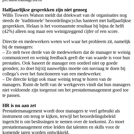
Halfjaarlijkse gesprekken zijn niet genoeg
Willis Towers Watson meldt dat driekwart van de organisaties nog
steeds de ’traditionele’ beoordelingscyclus hanteert met halfjaarlijkse
gesprekken. Helaas is het voornaamste resultaat bij bijna de helft
(42%) alleen nog maar een weinigzeggend cijfer of een score.
Directie en medewerkers weten wel waar het probleem zit, namelijk
bij de managers:
– Zo stelt twee derde van de medewerkers dat de manager te weinig
communiceert en weinig feedback geeft die van waarde is voor hun
prestaties. Ook baseert de manager een oordeel niet op goede
gronden; zo doet hij/zij nauwelijks moeite om navraag te doen bij
collega’s over het functioneren van een medewerker.
– De directie krijgt ook maar weinig terug te horen van de
managers. Ruim de helft van de werkgevers vindt dat hun managers
niet voldoende zijn toegerust om het prestatiemanagement goed toe
te passen.
HR is nu aan zet
Prestatiemanagement wordt door managers te veel gebruikt als
instrument om terug te kijken, terwijl het beoordelingsbeleid
ingericht is om beslissingen te nemen over de toekomst. Zo moet
prestatiemanagement ertoe leiden dat talenten en skills voor de
komende jaren worden ontwikkeld.