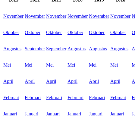
November
November
November
November
November
November
N
Oktober
Oktober
Oktober
Oktober
Oktober
Oktober
O
Augustus
September
September
Augustus
Augustus
Augustus
A
Mei
Mei
Mei
Mei
Mei
Mei
M
April
April
April
April
April
April
A
Februari
Februari
Februari
Februari
Februari
Februari
F
Januari
Januari
Januari
Januari
Januari
Januari
J