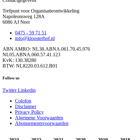
Contactgegevens
Trefpunt voor Organisatieontwikkeling
Napoleonsweg 128A
6086 AJ Neer
0475 - 59 71 51
info@kloosterhof.nl
ABN AMRO: NL38.ABNA.061.70.45.976
NL05.ABNA.060.57.41.123
KvK: 130.38280
BTW: NL8220.03.612.B01
Follow us
Twitter
Linkedin
Colofon
Disclaimer
Privacy Policy
Algemene Voorwaarden
Abonnementsvoorwaarden
2023
2022
2021
2020
2019
2018