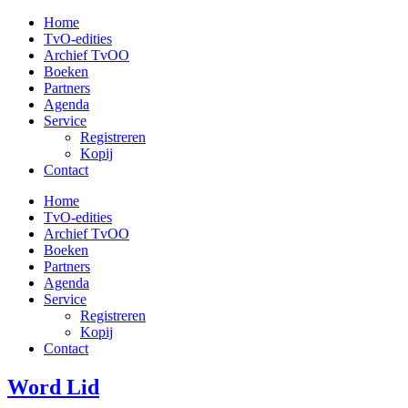
Ga
Home
naar
TvO-edities
de
Archief TvOO
inhoud
Boeken
Partners
Agenda
Service
Registreren
Kopij
Contact
Home
TvO-edities
Archief TvOO
Boeken
Partners
Agenda
Service
Registreren
Kopij
Contact
Word Lid