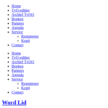
Ga
Home
naar
TvO-edities
de
Archief TvOO
inhoud
Boeken
Partners
Agenda
Service
Registreren
Kopij
Contact
Home
TvO-edities
Archief TvOO
Boeken
Partners
Agenda
Service
Registreren
Kopij
Contact
Word Lid