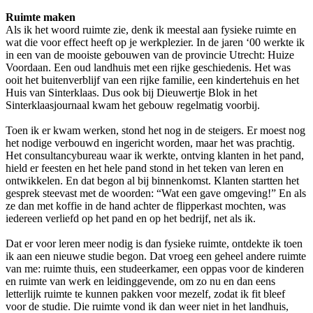
Ruimte maken
Als ik het woord ruimte zie, denk ik meestal aan fysieke ruimte en
wat die voor effect heeft op je werkplezier. In de jaren ‘00 werkte ik
in een van de mooiste gebouwen van de provincie Utrecht: Huize
Voordaan. Een oud landhuis met een rijke geschiedenis. Het was
ooit het buitenverblijf van een rijke familie, een kindertehuis en het
Huis van Sinterklaas. Dus ook bij Dieuwertje Blok in het
Sinterklaasjournaal kwam het gebouw regelmatig voorbij.
Toen ik er kwam werken, stond het nog in de steigers. Er moest nog
het nodige verbouwd en ingericht worden, maar het was prachtig.
Het consultancybureau waar ik werkte, ontving klanten in het pand,
hield er feesten en het hele pand stond in het teken van leren en
ontwikkelen. En dat begon al bij binnenkomst. Klanten startten het
gesprek steevast met de woorden: “Wat een gave omgeving!” En als
ze dan met koffie in de hand achter de flipperkast mochten, was
iedereen verliefd op het pand en op het bedrijf, net als ik.
Dat er voor leren meer nodig is dan fysieke ruimte, ontdekte ik toen
ik aan een nieuwe studie begon. Dat vroeg een geheel andere ruimte
van me: ruimte thuis, een studeerkamer, een oppas voor de kinderen
en ruimte van werk en leidinggevende, om zo nu en dan eens
letterlijk ruimte te kunnen pakken voor mezelf, zodat ik fit bleef
voor de studie. Die ruimte vond ik dan weer niet in het landhuis,