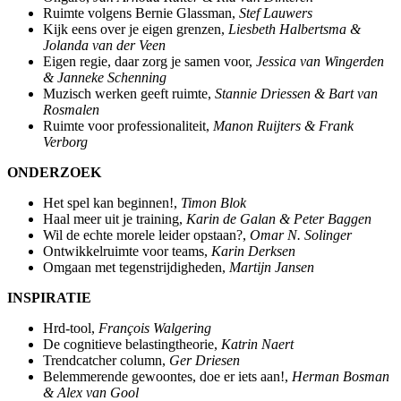
Ruimte volgens Bernie Glassman,
Stef Lauwers
Kijk eens over je eigen grenzen,
Liesbeth Halbertsma &
Jolanda van der Veen
Eigen regie, daar zorg je samen voor,
Jessica van Wingerden
& Janneke Schenning
Muzisch werken geeft ruimte,
Stannie Driessen & Bart van
Rosmalen
Ruimte voor professionaliteit,
Manon Ruijters & Frank
Verborg
ONDERZOEK
Het spel kan beginnen!,
Timon Blok
Haal meer uit je training,
Karin de Galan & Peter Baggen
Wil de echte morele leider opstaan?,
Omar N. Solinger
Ontwikkelruimte voor teams,
Karin Derksen
Omgaan met tegenstrijdigheden,
Martijn Jansen
INSPIRATIE
Hrd-tool,
François Walgering
De cognitieve belastingtheorie,
Katrin Naert
Trendcatcher column,
Ger Driesen
Belemmerende gewoontes, doe er iets aan!,
Herman Bosman
& Alex van Gool