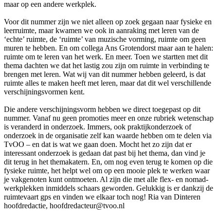
maar op een andere werkplek.
Voor dit nummer zijn we niet alleen op zoek gegaan naar fysieke en
leerruimte, maar kwamen we ook in aanraking met leren van de
‘echte’ ruimte, de ‘ruimte’ van muzische vorming, ruimte om geen
muren te hebben. En om collega Ans Grotendorst maar aan te halen:
ruimte om te leren van het werk. En meer. Toen we startten met dit
thema dachten we dat het lastig zou zijn om ruimte in verbinding te
brengen met leren. Wat wij van dit nummer hebben geleerd, is dat
ruimte alles te maken heeft met leren, maar dat dit wel verschillende
verschijningsvormen kent.
Die andere verschijningsvorm hebben we direct toegepast op dit
nummer. Vanaf nu geen promoties meer en onze rubriek wetenschap
is veranderd in onderzoek. Immers, ook praktijkonderzoek of
onderzoek in de organisatie zelf kan waarde hebben om te delen via
TvOO – en dat is wat we gaan doen. Mocht het zo zijn dat er
interessant onderzoek is gedaan dat past bij het thema, dan vind je
dit terug in het themakatern. En, om nog even terug te komen op die
fysieke ruimte, het helpt wel om op een mooie plek te werken waar
je vakgenoten kunt ontmoeten. Al zijn die met alle flex- en nomad-
werkplekken inmiddels schaars geworden. Gelukkig is er dankzij de
ruimtevaart gps en vinden we elkaar toch nog! Ria van Dinteren
hoofdredactie, hoofdredacteur@tvoo.nl