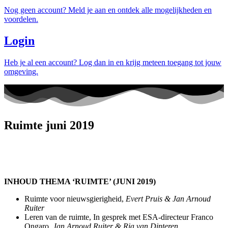
Nog geen account? Meld je aan en ontdek alle mogelijkheden en
voordelen.
Login
Heb je al een account? Log dan in en krijg meteen toegang tot jouw
omgeving.
Ruimte juni 2019
INHOUD THEMA ‘RUIMTE’ (JUNI 2019)
Ruimte voor nieuwsgierigheid,
Evert Pruis & Jan Arnoud
Ruiter
Leren van de ruimte, In gesprek met ESA-directeur Franco
Ongaro,
Jan Arnoud Ruiter & Ria van Dinteren