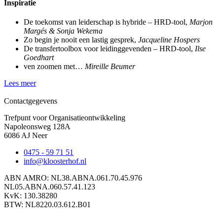
Inspiratie
De toekomst van leiderschap is hybride – HRD-tool,
Marjon
Margés & Sonja Wekema
Zo begin je nooit een lastig gesprek,
Jacqueline Hospers
De transfertoolbox voor leidinggevenden – HRD-tool,
Ilse
Goedhart
ven zoomen met…
Mireille Beumer
Lees meer
Contactgegevens
Trefpunt voor Organisatieontwikkeling
Napoleonsweg 128A
6086 AJ Neer
0475 - 59 71 51
info@kloosterhof.nl
ABN AMRO: NL38.ABNA.061.70.45.976
NL05.ABNA.060.57.41.123
KvK: 130.38280
BTW: NL8220.03.612.B01