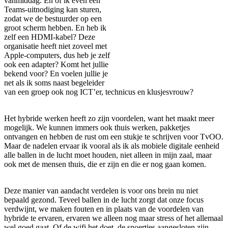
vanmiddag. En of ik even een
Teams-uitnodiging kan sturen,
zodat we de bestuurder op een
groot scherm hebben. En heb ik
zelf een HDMI-kabel? Deze
organisatie heeft niet zoveel met
Apple-computers, dus heb je zelf
ook een adapter? Komt het jullie
bekend voor? En voelen jullie je
net als ik soms naast begeleider
van een groep ook nog ICT’er, technicus en klusjesvrouw?
Het hybride werken heeft zo zijn voordelen, want het maakt meer
mogelijk. We kunnen immers ook thuis werken, pakketjes
ontvangen en hebben de rust om een stukje te schrijven voor TvOO.
Maar de nadelen ervaar ik vooral als ik als mobiele digitale eenheid
alle ballen in de lucht moet houden, niet alleen in mijn zaal, maar
ook met de mensen thuis, die er zijn en die er nog gaan komen.
Deze manier van aandacht verdelen is voor ons brein nu niet
bepaald gezond. Teveel ballen in de lucht zorgt dat onze focus
verdwijnt, we maken fouten en in plaats van de voordelen van
hybride te ervaren, ervaren we alleen nog maar stress of het allemaal
wel goed gaat. Of de wifi het doet, de snoertjes aangesloten zijn