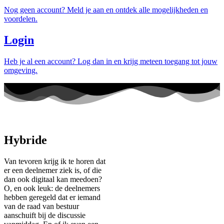
Nog geen account? Meld je aan en ontdek alle mogelijkheden en
voordelen.
Login
Heb je al een account? Log dan in en krijg meteen toegang tot jouw
omgeving.
Hybride
Van tevoren krijg ik te horen dat
er een deelnemer ziek is, of die
dan ook digitaal kan meedoen?
O, en ook leuk: de deelnemers
hebben geregeld dat er iemand
van de raad van bestuur
aanschuift bij de discussie