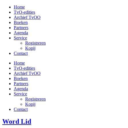
Ga
Home
naar
TvO-edities
de
Archief TvOO
inhoud
Boeken
Partners
Agenda
Service
Registreren
Kopij
Contact
Home
TvO-edities
Archief TvOO
Boeken
Partners
Agenda
Service
Registreren
Kopij
Contact
Word Lid