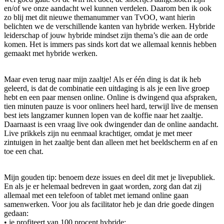
en/of we onze aandacht wel kunnen verdelen. Daarom ben ik ook
zo blij met dit nieuwe themanummer van TvOO, want hierin
belichten we de verschillende kanten van hybride werken. Hybride
leiderschap of jouw hybride mindset zijn thema’s die aan de orde
komen. Het is immers pas sinds kort dat we allemaal kennis hebben
gemaakt met hybride werken.
Maar even terug naar mijn zaaltje! Als er één ding is dat ik heb
geleerd, is dat de combinatie een uitdaging is als je een live groep
hebt en een paar mensen online. Online is dwingend qua afspraken,
tien minuten pauze is voor onliners heel hard, terwijl live de mensen
best iets langzamer kunnen lopen van de koffie naar het zaaltje.
Daarnaast is een vraag live ook dwingender dan de online aandacht.
Live prikkels zijn nu eenmaal krachtiger, omdat je met meer
zintuigen in het zaaltje bent dan alleen met het beeldscherm en af en
toe een chat.
Mijn gouden tip: benoem deze issues en deel dit met je livepubliek.
En als je er helemaal bedreven in gaat worden, zorg dan dat zij
allemaal met een telefoon of tablet met iemand online gaan
samenwerken. Voor jou als facilitator heb je dan drie goede dingen
gedaan:
• je profiteert van 100 procent hybride;