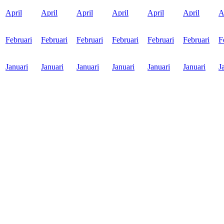
April
April
April
April
April
April
A
Februari
Februari
Februari
Februari
Februari
Februari
F
Januari
Januari
Januari
Januari
Januari
Januari
J