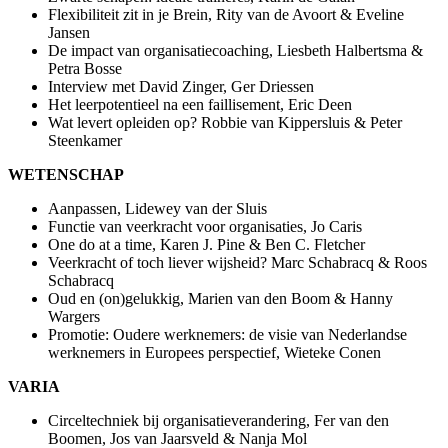
Flexibiliteit zit in je Brein, Rity van de Avoort & Eveline
Jansen
De impact van organisatiecoaching, Liesbeth Halbertsma &
Petra Bosse
Interview met David Zinger, Ger Driessen
Het leerpotentieel na een faillisement, Eric Deen
Wat levert opleiden op? Robbie van Kippersluis & Peter
Steenkamer
WETENSCHAP
Aanpassen, Lidewey van der Sluis
Functie van veerkracht voor organisaties, Jo Caris
One do at a time, Karen J. Pine & Ben C. Fletcher
Veerkracht of toch liever wijsheid? Marc Schabracq & Roos
Schabracq
Oud en (on)gelukkig, Marien van den Boom & Hanny
Wargers
Promotie: Oudere werknemers: de visie van Nederlandse
werknemers in Europees perspectief, Wieteke Conen
VARIA
Circeltechniek bij organisatieverandering, Fer van den
Boomen, Jos van Jaarsveld & Nanja Mol