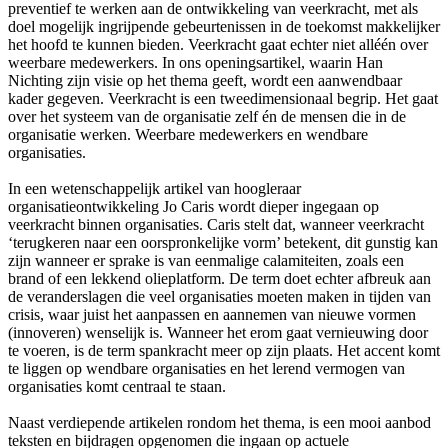
preventief te werken aan de ontwikkeling van veerkracht, met als
doel mogelijk ingrijpende gebeurtenissen in de toekomst makkelijker
het hoofd te kunnen bieden. Veerkracht gaat echter niet alléén over
weerbare medewerkers. In ons openingsartikel, waarin Han
Nichting zijn visie op het thema geeft, wordt een aanwendbaar
kader gegeven. Veerkracht is een tweedimensionaal begrip. Het gaat
over het systeem van de organisatie zelf én de mensen die in de
organisatie werken. Weerbare medewerkers en wendbare
organisaties.
In een wetenschappelijk artikel van hoogleraar
organisatieontwikkeling Jo Caris wordt dieper ingegaan op
veerkracht binnen organisaties. Caris stelt dat, wanneer veerkracht
‘terugkeren naar een oorspronkelijke vorm’ betekent, dit gunstig kan
zijn wanneer er sprake is van eenmalige calamiteiten, zoals een
brand of een lekkend olieplatform. De term doet echter afbreuk aan
de veranderslagen die veel organisaties moeten maken in tijden van
crisis, waar juist het aanpassen en aannemen van nieuwe vormen
(innoveren) wenselijk is. Wanneer het erom gaat vernieuwing door
te voeren, is de term spankracht meer op zijn plaats. Het accent komt
te liggen op wendbare organisaties en het lerend vermogen van
organisaties komt centraal te staan.
Naast verdiepende artikelen rondom het thema, is een mooi aanbod
teksten en bijdragen opgenomen die ingaan op actuele