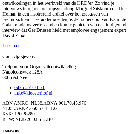
ontwikkelingen in het werkveld van de HRD’er. Zo vind je
interviews terug met neuropsycholoog Margriet Sitskoorn en Thijs
Homan in een inspirerend artikel over het toepassen van
breininzichten in verandertrajecten, is de trainerstool van Karin de
Galan opnieuw verfrissend en kun je genieten van een intrigerend
interview dat Ger Driesen hield met employee engagement expert
David Zinger.
Lees meer
Contactgegevens
Trefpunt voor Organisatieontwikkeling
Napoleonsweg 128A
6086 AJ Neer
0475 - 59 71 51
info@kloosterhof.nl
ABN AMRO: NL38.ABNA.061.70.45.976
NL05.ABNA.060.57.41.123
KvK: 130.38280
BTW: NL8220.03.612.B01
Follow us