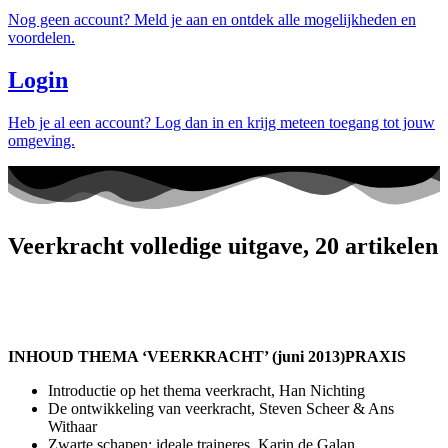
Nog geen account? Meld je aan en ontdek alle mogelijkheden en
voordelen.
Login
Heb je al een account? Log dan in en krijg meteen toegang tot jouw
omgeving.
Veerkracht volledige uitgave, 20 artikelen
INHOUD THEMA ‘VEERKRACHT’ (juni 2013)
PRAXIS
Introductie op het thema veerkracht, Han Nichting
De ontwikkeling van veerkracht, Steven Scheer & Ans
Withaar
Zwarte schapen: ideale traineres, Karin de Galan