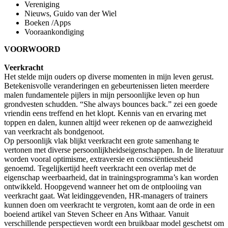
Vereniging
Nieuws, Guido van der Wiel
Boeken /Apps
Vooraankondiging
VOORWOORD
Veerkracht
Het stelde mijn ouders op diverse momenten in mijn leven gerust.
Betekenisvolle veranderingen en gebeurtenissen lieten meerdere
malen fundamentele pijlers in mijn persoonlijke leven op hun
grondvesten schudden. “She always bounces back.” zei een goede
vriendin eens treffend en het klopt. Kennis van en ervaring met
toppen en dalen, kunnen altijd weer rekenen op de aanwezigheid
van veerkracht als bondgenoot.
Op persoonlijk vlak blijkt veerkracht een grote samenhang te
vertonen met diverse persoonlijkheidseigenschappen. In de literatuur
worden vooral optimisme, extraversie en consciëntieusheid
genoemd. Tegelijkertijd heeft veerkracht een overlap met de
eigenschap weerbaarheid, dat in trainingsprogramma’s kan worden
ontwikkeld. Hoopgevend wanneer het om de ontplooiing van
veerkracht gaat. Wat leidinggevenden, HR-managers of trainers
kunnen doen om veerkracht te vergroten, komt aan de orde in een
boeiend artikel van Steven Scheer en Ans Withaar. Vanuit
verschillende perspectieven wordt een bruikbaar model geschetst om