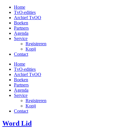
Ga
Home
naar
TvO-edities
de
Archief TvOO
inhoud
Boeken
Partners
Agenda
Service
Registreren
Kopij
Contact
Home
TvO-edities
Archief TvOO
Boeken
Partners
Agenda
Service
Registreren
Kopij
Contact
Word Lid