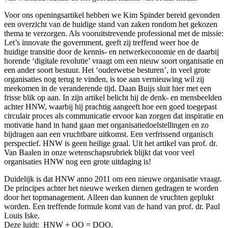
Voor ons openingsartikel hebben we Kim Spinder bereid gevonden
een overzicht van de huidige stand van zaken rondom het gekozen
thema te verzorgen. Als vooruitstrevende professional met de missie:
Let’s innovate the government, geeft zij treffend weer hoe de
huidige transitie door de kennis- en netwerkeconomie en de daarbij
horende ‘digitale revolutie’ vraagt om een nieuw soort organisatie en
een ander soort bestuur. Het ‘ouderwetse besturen’, in veel grote
organisaties nog terug te vinden, is toe aan vernieuwing wil zij
meekomen in de veranderende tijd. Daan Buijs sluit hier met een
frisse blik op aan. In zijn artikel belicht hij de denk- en mensbeelden
achter HNW, waarbij hij prachtig aangeeft hoe een goed toegepast
circulair proces als communicatie ervoor kan zorgen dat inspiratie en
motivatie hand in hand gaan met organisatiedoelstellingen en zo
bijdragen aan een vruchtbare uitkomst. Een verfrissend organisch
perspectief. HNW is geen heilige graal. Uit het artikel van prof. dr.
Van Baalen in onze wetenschapsrubriek blijkt dat voor veel
organisaties HNW nog een grote uitdaging is!
Duidelijk is dat HNW anno 2011 om een nieuwe organisatie vraagt.
De principes achter het nieuwe werken dienen gedragen te worden
door het topmanagement. Alleen dan kunnen de vruchten geplukt
worden. Een treffende formule komt van de hand van prof. dr. Paul
Louis Iske.
Deze luidt: HNW + OO = DOO.