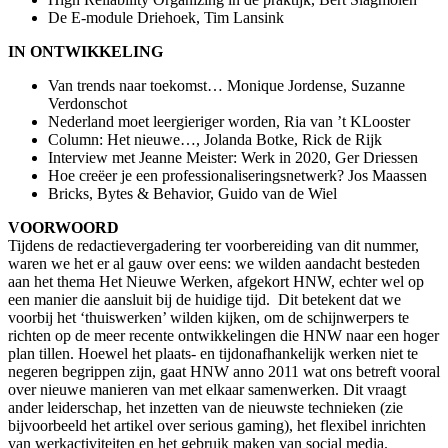
De E-module Driehoek, Tim Lansink
IN ONTWIKKELING
Van trends naar toekomst… Monique Jordense, Suzanne
Verdonschot
Nederland moet leergieriger worden, Ria van ’t KLooster
Column: Het nieuwe…, Jolanda Botke, Rick de Rijk
Interview met Jeanne Meister: Werk in 2020, Ger Driessen
Hoe creëer je een professionaliseringsnetwerk? Jos Maassen
Bricks, Bytes & Behavior, Guido van de Wiel
VOORWOORD
Tijdens de redactievergadering ter voorbereiding van dit nummer,
waren we het er al gauw over eens: we wilden aandacht besteden
aan het thema Het Nieuwe Werken, afgekort HNW, echter wel op
een manier die aansluit bij de huidige tijd. Dit betekent dat we
voorbij het ‘thuiswerken’ wilden kijken, om de schijnwerpers te
richten op de meer recente ontwikkelingen die HNW naar een hoger
plan tillen. Hoewel het plaats- en tijdonafhankelijk werken niet te
negeren begrippen zijn, gaat HNW anno 2011 wat ons betreft vooral
over nieuwe manieren van met elkaar samenwerken. Dit vraagt
ander leiderschap, het inzetten van de nieuwste technieken (zie
bijvoorbeeld het artikel over serious gaming), het flexibel inrichten
van werkactiviteiten en het gebruik maken van social media.