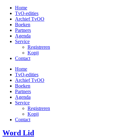
Ga
Home
naar
TvO-edities
de
Archief TvOO
inhoud
Boeken
Partners
Agenda
Service
Registreren
Kopij
Contact
Home
TvO-edities
Archief TvOO
Boeken
Partners
Agenda
Service
Registreren
Kopij
Contact
Word Lid