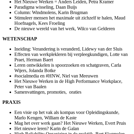
Het Nieuwe Werken = Anders Leiden, Petra Kramer
Paradigma wisseling, Daan Buijs
Column: Windmolens, Karin Brugman
Stimuleer mensen het maximale uit zichzelf te halen, Maud
Hoefnagels, Kees Froeling
De nieuwe wereld van het werk, Wilco van Gelderen
WETENSCHAP
Ineiding: Verandering is veranderd, Lidewy van der Sluis
Effecten van werkplekleren bij verpleegkundigen, Lotte van
Praet, Herman Baert
Leren ontwikkelen is spoorzoeken en schatgraven, Carla
Wijers, Jolanda Botke
#socialmedia en #HNW, Niel van Meeuwen
Het Nieuwe Werken in de High Performance Workplace,
Peter van Baalen
Samenvattingen, promoties, oraties
PRAXIS
Een visie op het vak als kompas voor Opleidingskunde,
Marlo Kengen, William de Kaste
Mag het over werk gaan? Het Nieuwe Werken, Evert Pruis
Het nieuwe leren? Karin de Galan
High Reliability Organizing in de praktijk, Bert Slagmolen