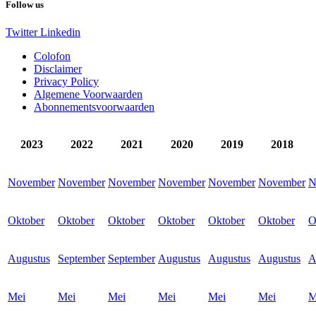
Follow us
Twitter
Linkedin
Colofon
Disclaimer
Privacy Policy
Algemene Voorwaarden
Abonnementsvoorwaarden
2023
2022
2021
2020
2019
2018
November
November
November
November
November
November
N
Oktober
Oktober
Oktober
Oktober
Oktober
Oktober
O
Augustus
September
September
Augustus
Augustus
Augustus
A
Mei
Mei
Mei
Mei
Mei
Mei
M