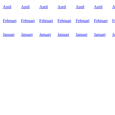
April
April
April
April
April
April
A
Februari
Februari
Februari
Februari
Februari
Februari
F
Januari
Januari
Januari
Januari
Januari
Januari
J