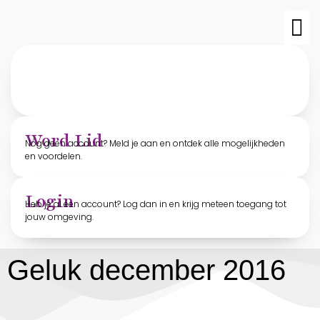
TvO-edit
Archief T
Word Lid
Nog geen account? Meld je aan en ontdek alle mogelijkheden
en voordelen.
Login
Heb je al een account? Log dan in en krijg meteen toegang tot
jouw omgeving.
Geluk december 2016