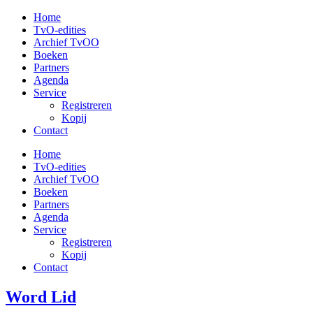
Ga
Home
naar
TvO-edities
de
Archief TvOO
inhoud
Boeken
Partners
Agenda
Service
Registreren
Kopij
Contact
Home
TvO-edities
Archief TvOO
Boeken
Partners
Agenda
Service
Registreren
Kopij
Contact
Word Lid