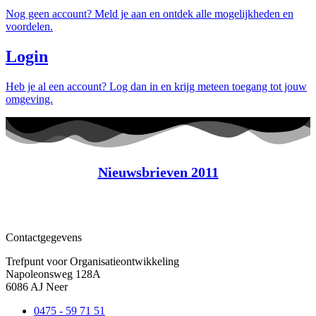
Nog geen account? Meld je aan en ontdek alle mogelijkheden en
voordelen.
Login
Heb je al een account? Log dan in en krijg meteen toegang tot jouw
omgeving.
Nieuwsbrieven 2011
Contactgegevens
Trefpunt voor Organisatieontwikkeling
Napoleonsweg 128A
6086 AJ Neer
0475 - 59 71 51