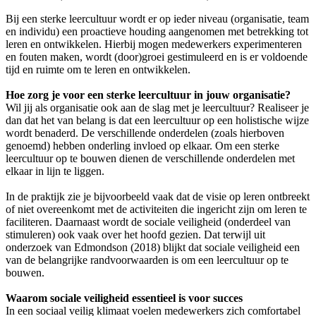
Bij een sterke leercultuur wordt er op ieder niveau (organisatie, team
en individu) een proactieve houding aangenomen met betrekking tot
leren en ontwikkelen. Hierbij mogen medewerkers experimenteren
en fouten maken, wordt (door)groei gestimuleerd en is er voldoende
tijd en ruimte om te leren en ontwikkelen.
Hoe zorg je voor een sterke leercultuur in jouw organisatie?
Wil jij als organisatie ook aan de slag met je leercultuur? Realiseer je
dan dat het van belang is dat een leercultuur op een holistische wijze
wordt benaderd. De verschillende onderdelen (zoals hierboven
genoemd) hebben onderling invloed op elkaar. Om een sterke
leercultuur op te bouwen dienen de verschillende onderdelen met
elkaar in lijn te liggen.
In de praktijk zie je bijvoorbeeld vaak dat de visie op leren ontbreekt
of niet overeenkomt met de activiteiten die ingericht zijn om leren te
faciliteren. Daarnaast wordt de sociale veiligheid (onderdeel van
stimuleren) ook vaak over het hoofd gezien. Dat terwijl uit
onderzoek van Edmondson (2018) blijkt dat sociale veiligheid een
van de belangrijke randvoorwaarden is om een leercultuur op te
bouwen.
Waarom sociale veiligheid essentieel is voor succes
In een sociaal veilig klimaat voelen medewerkers zich comfortabel