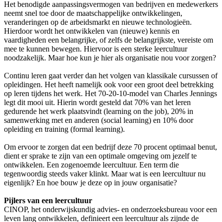
Het benodigde aanpassingsvermogen van bedrijven en medewerkers
neemt snel toe door de maatschappelijke ontwikkelingen,
veranderingen op de arbeidsmarkt en nieuwe technologieën.
Hierdoor wordt het ontwikkelen van (nieuwe) kennis en
vaardigheden een belangrijke, of zelfs de belangrijkste, vereiste om
mee te kunnen bewegen. Hiervoor is een sterke leercultuur
noodzakelijk. Maar hoe kun je hier als organisatie nou voor zorgen?
Continu leren gaat verder dan het volgen van klassikale cursussen of
opleidingen. Het heeft namelijk ook voor een groot deel betrekking
op leren tijdens het werk. Het 70-20-10-model van Charles Jennings
legt dit mooi uit. Hierin wordt gesteld dat 70% van het leren
gedurende het werk plaatsvindt (learning on the job), 20% in
samenwerking met en anderen (social learning) en 10% door
opleiding en training (formal learning).
Om ervoor te zorgen dat een bedrijf deze 70 procent optimaal benut,
dient er sprake te zijn van een optimale omgeving om jezelf te
ontwikkelen. Een zogenoemde leercultuur. Een term die
tegenwoordig steeds vaker klinkt. Maar wat is een leercultuur nu
eigenlijk? En hoe bouw je deze op in jouw organisatie?
Pijlers van een leercultuur
CINOP, het onderwijskundig advies- en onderzoeksbureau voor een
leven lang ontwikkelen, definieert een leercultuur als zijnde de