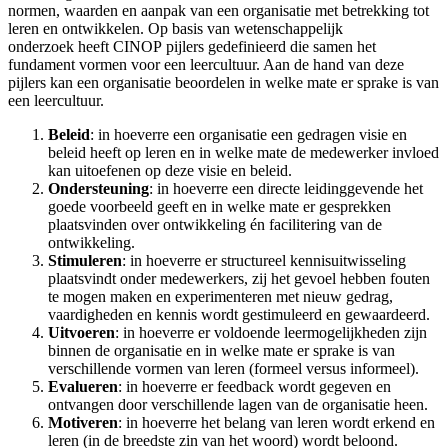
normen, waarden en aanpak van een organisatie met betrekking tot
leren en ontwikkelen. Op basis van wetenschappelijk
onderzoek heeft CINOP pijlers gedefinieerd die samen het
fundament vormen voor een leercultuur. Aan de hand van deze
pijlers kan een organisatie beoordelen in welke mate er sprake is van
een leercultuur.
Beleid
: in hoeverre een organisatie een gedragen visie en
beleid heeft op leren en in welke mate de medewerker invloed
kan uitoefenen op deze visie en beleid.
Ondersteuning
: in hoeverre een directe leidinggevende het
goede voorbeeld geeft en in welke mate er gesprekken
plaatsvinden over ontwikkeling én facilitering van de
ontwikkeling.
Stimuleren
: in hoeverre er structureel kennisuitwisseling
plaatsvindt onder medewerkers, zij het gevoel hebben fouten
te mogen maken en experimenteren met nieuw gedrag,
vaardigheden en kennis wordt gestimuleerd en gewaardeerd.
Uitvoeren
: in hoeverre er voldoende leermogelijkheden zijn
binnen de organisatie en in welke mate er sprake is van
verschillende vormen van leren (formeel versus informeel).
Evalueren
: in hoeverre er feedback wordt gegeven en
ontvangen door verschillende lagen van de organisatie heen.
Motiveren
: in hoeverre het belang van leren wordt erkend en
leren (in de breedste zin van het woord) wordt beloond.