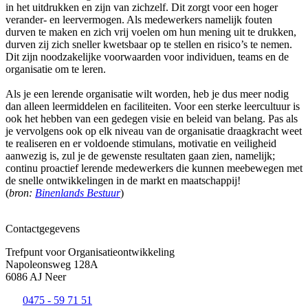
in het uitdrukken en zijn van zichzelf. Dit zorgt voor een hoger
verander- en leervermogen. Als medewerkers namelijk fouten
durven te maken en zich vrij voelen om hun mening uit te drukken,
durven zij zich sneller kwetsbaar op te stellen en risico’s te nemen.
Dit zijn noodzakelijke voorwaarden voor individuen, teams en de
organisatie om te leren.
Als je een lerende organisatie wilt worden, heb je dus meer nodig
dan alleen leermiddelen en faciliteiten. Voor een sterke leercultuur is
ook het hebben van een gedegen visie en beleid van belang. Pas als
je vervolgens ook op elk niveau van de organisatie draagkracht weet
te realiseren en er voldoende stimulans, motivatie en veiligheid
aanwezig is, zul je de gewenste resultaten gaan zien, namelijk;
continu proactief lerende medewerkers die kunnen meebewegen met
de snelle ontwikkelingen in de markt en maatschappij!
(
bron:
Binenlands Bestuur
)
Contactgegevens
Trefpunt voor Organisatieontwikkeling
Napoleonsweg 128A
6086 AJ Neer
0475 - 59 71 51