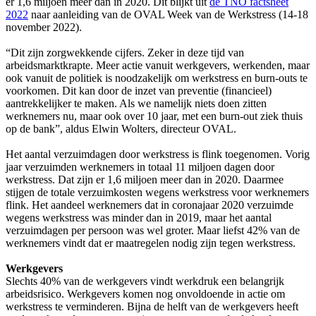
er 1,6 miljoen meer dan in 2020. Dit blijkt uit
de TNO factsheet
2022
naar aanleiding van de OVAL Week van de Werkstress (14-18
november 2022).
“Dit zijn zorgwekkende cijfers. Zeker in deze tijd van
arbeidsmarktkrapte. Meer actie vanuit werkgevers, werkenden, maar
ook vanuit de politiek is noodzakelijk om werkstress en burn-outs te
voorkomen. Dit kan door de inzet van preventie (financieel)
aantrekkelijker te maken. Als we namelijk niets doen zitten
werknemers nu, maar ook over 10 jaar, met een burn-out ziek thuis
op de bank”, aldus Elwin Wolters, directeur OVAL.
Het aantal verzuimdagen door werkstress is flink toegenomen. Vorig
jaar verzuimden werknemers in totaal 11 miljoen dagen door
werkstress. Dat zijn er 1,6 miljoen meer dan in 2020. Daarmee
stijgen de totale verzuimkosten wegens werkstress voor werknemers
flink. Het aandeel werknemers dat in coronajaar 2020 verzuimde
wegens werkstress was minder dan in 2019, maar het aantal
verzuimdagen per persoon was wel groter. Maar liefst 42% van de
werknemers vindt dat er maatregelen nodig zijn tegen werkstress.
Werkgevers
Slechts 40% van de werkgevers vindt werkdruk een belangrijk
arbeidsrisico. Werkgevers komen nog onvoldoende in actie om
werkstress te verminderen. Bijna de helft van de werkgevers heeft