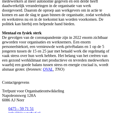
medewerkers al meer autonomie gegeven en een derde heeft
daadwerkelijk veranderingen in de organisatie van werk
doorgevoerd. Daarom de oproep aan werkgevers om in actie te
komen en aan de slag te gaan binnen de organisatie, zodat werkdruk
en werkstress nu en in de toekomst kan worden voorkomen. De
politiek kan hierbij een helpende hand bieden.
Mentaal en fysiek sterk
De gevolgen van de coronapandemie zijn in 2022 enorm zichtbaar
geworden voor organisaties en werknemers. Een enorm
personeelstekort, een vernieuwde werk-privébalans en 1 op de 5
jongeren tussen de 15 en 25 jaar met betaald werk die regelmatig of
vaak stress over hun werk hebben. Het belang van het creëren van
een gezond werkklimaat met productieve en tevreden medewerkers
waarbij een goede balans tussen stress en energie cruciaal is, wordt
alsmaar groter. (
bronnen:
OVAL
, TNO
)
Contactgegevens
Trefpunt voor Organisatieontwikkeling
Napoleonsweg 128A
6086 AJ Neer
0475 - 59 71 51