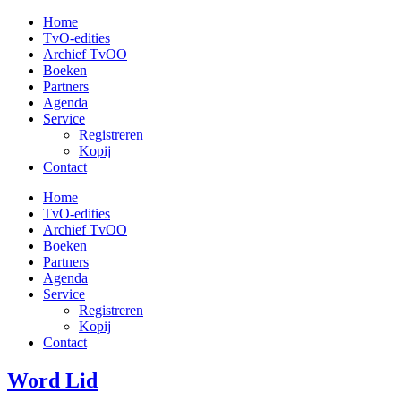
Ga
Home
naar
TvO-edities
de
Archief TvOO
inhoud
Boeken
Partners
Agenda
Service
Registreren
Kopij
Contact
Home
TvO-edities
Archief TvOO
Boeken
Partners
Agenda
Service
Registreren
Kopij
Contact
Word Lid