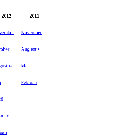
2012
2011
vember
November
tober
Augustus
gustus
Mei
i
Februari
il
ruari
uari