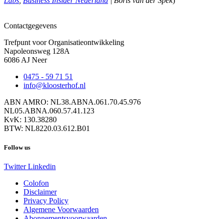
Labs
,
Business Insider Nederland
| Boris van der Spek
)
Contactgegevens
Trefpunt voor Organisatieontwikkeling
Napoleonsweg 128A
6086 AJ Neer
0475 - 59 71 51
info@kloosterhof.nl
ABN AMRO: NL38.ABNA.061.70.45.976
NL05.ABNA.060.57.41.123
KvK: 130.38280
BTW: NL8220.03.612.B01
Follow us
Twitter
Linkedin
Colofon
Disclaimer
Privacy Policy
Algemene Voorwaarden
Abonnementsvoorwaarden