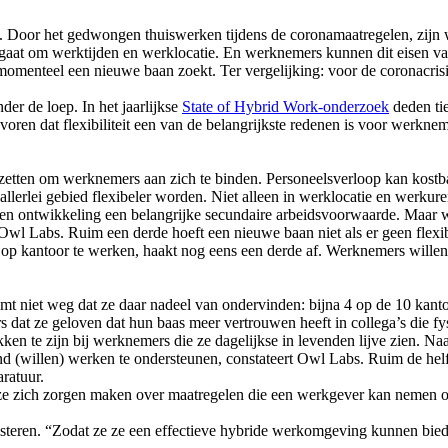
Door het gedwongen thuiswerken tijdens de coronamaatregelen, zijn w
et gaat om werktijden en werklocatie. En werknemers kunnen dit eisen 
momenteel een nieuwe baan zoekt. Ter vergelijking: voor de coronacris
r de loep. In het jaarlijkse
State of Hybrid Work-onderzoek
deden ti
ren dat flexibiliteit een van de belangrijkste redenen is voor werkn
zetten om werknemers aan zich te binden. Personeelsverloop kan kostbaar
llerlei gebied flexibeler worden. Niet alleen in werklocatie en werku
 en ontwikkeling een belangrijke secundaire arbeidsvoorwaarde. Maar w
n Owl Labs. Ruim een derde hoeft een nieuwe baan niet als er geen flex
e op kantoor te werken, haakt nog eens een derde af. Werknemers willen 
t niet weg dat ze daar nadeel van ondervinden: bijna 4 op de 10 kanto
 dat ze geloven dat hun baas meer vertrouwen heeft in collega’s die fy
n te zijn bij werknemers die ze dagelijkse in levenden lijve zien. Naa
d (willen) werken te ondersteunen, constateert Owl Labs. Ruim de he
aratuur.
ze zich zorgen maken over maatregelen die een werkgever kan nemen om
isteren. “Zodat ze ze een effectieve hybride werkomgeving kunnen bied