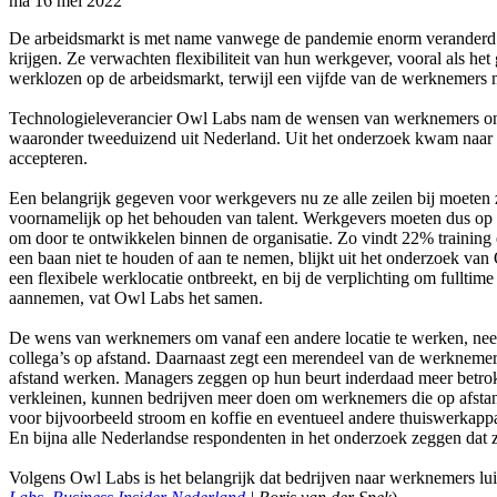
ma 16 mei 2022
De arbeidsmarkt is met name vanwege de pandemie enorm veranderd. 
krijgen. Ze verwachten flexibiliteit van hun werkgever, vooral als h
werklozen op de arbeidsmarkt, terwijl een vijfde van de werknemers 
Technologieleverancier Owl Labs nam de wensen van werknemers onde
waaronder tweeduizend uit Nederland. Uit het onderzoek kwam naar vo
accepteren.
Een belangrijk gegeven voor werkgevers nu ze alle zeilen bij moeten 
voornamelijk op het behouden van talent. Werkgevers moeten dus op a
om door te ontwikkelen binnen de organisatie. Zo vindt 22% training
een baan niet te houden of aan te nemen, blijkt uit het onderzoek va
een flexibele werklocatie ontbreekt, en bij de verplichting om fulltim
aannemen, vat Owl Labs het samen.
De wens van werknemers om vanaf een andere locatie te werken, neem
collega’s op afstand. Daarnaast zegt een merendeel van de werknemers
afstand werken. Managers zeggen op hun beurt inderdaad meer betrokke
verkleinen, kunnen bedrijven meer doen om werknemers die op afstan
voor bijvoorbeeld stroom en koffie en eventueel andere thuiswerkapp
En bijna alle Nederlandse respondenten in het onderzoek zeggen dat 
Volgens Owl Labs is het belangrijk dat bedrijven naar werknemers lu