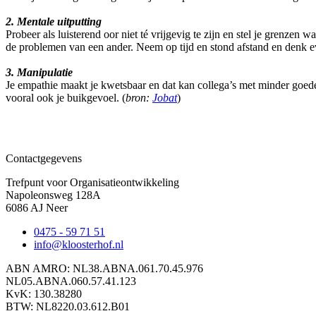
2. Mentale uitputting
Probeer als luisterend oor niet té vrijgevig te zijn en stel je grenzen 
de problemen van een ander. Neem op tijd en stond afstand en denk eve
3. Manipulatie
Je empathie maakt je kwetsbaar en dat kan collega’s met minder goe
vooral ook je buikgevoel. (
bron:
Jobat
)
Contactgegevens
Trefpunt voor Organisatieontwikkeling
Napoleonsweg 128A
6086 AJ Neer
0475 - 59 71 51
info@kloosterhof.nl
ABN AMRO: NL38.ABNA.061.70.45.976
NL05.ABNA.060.57.41.123
KvK: 130.38280
BTW: NL8220.03.612.B01