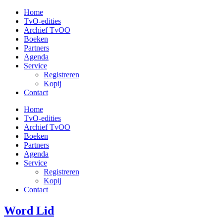
Ga
Home
naar
TvO-edities
de
Archief TvOO
inhoud
Boeken
Partners
Agenda
Service
Registreren
Kopij
Contact
Home
TvO-edities
Archief TvOO
Boeken
Partners
Agenda
Service
Registreren
Kopij
Contact
Word Lid