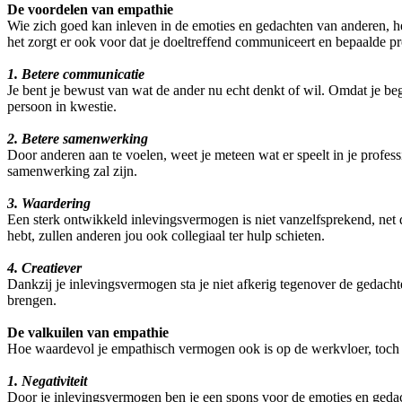
De voordelen van empathie
Wie zich goed kan inleven in de emoties en gedachten van anderen, h
het zorgt er ook voor dat je doeltreffend communiceert en bepaalde p
1. Betere communicatie
Je bent je bewust van wat de ander nu echt denkt of wil. Omdat je b
persoon in kwestie.
2. Betere samenwerking
Door anderen aan te voelen, weet je meteen wat er speelt in je profes
samenwerking zal zijn.
3. Waardering
Een sterk ontwikkeld inlevingsvermogen is niet vanzelfsprekend, net
hebt, zullen anderen jou ook collegiaal ter hulp schieten.
4. Creatiever
Dankzij je inlevingsvermogen sta je niet afkerig tegenover de gedacht
brengen.
De valkuilen van empathie
Hoe waardevol je empathisch vermogen ook is op de werkvloer, toch ho
1. Negativiteit
Door je inlevingsvermogen ben je een spons voor de emoties en gedac