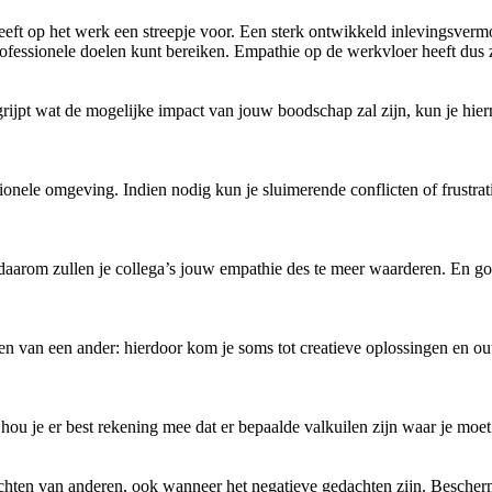
eeft op het werk een streepje voor. Een sterk ontwikkeld inlevingsverm
rofessionele doelen kunt bereiken. Empathie op de werkvloer heeft dus 
egrijpt wat de mogelijke impact van jouw boodschap zal zijn, kun je h
sionele omgeving. Indien nodig kun je sluimerende conflicten of frustr
 daarom zullen je collega’s jouw empathie des te meer waarderen. En go
en van een ander: hierdoor kom je soms tot creatieve oplossingen en ou
u je er best rekening mee dat er bepaalde valkuilen zijn waar je moet 
hten van anderen, ook wanneer het negatieve gedachten zijn. Bescherm 