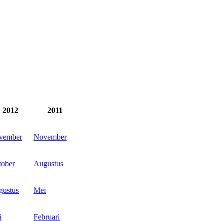
2012
2011
vember
November
tober
Augustus
gustus
Mei
i
Februari