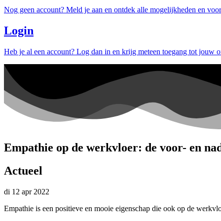
Nog geen account? Meld je aan en ontdek alle mogelijkheden en voor
Login
Heb je al een account? Log dan in en krijg meteen toegang tot jouw 
Empathie op de werkvloer: de voor- en na
Actueel
di 12 apr 2022
Empathie is een positieve en mooie eigenschap die ook op de werkvlo