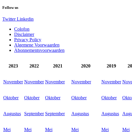
Follow us
Twitter
Linkedin
Colofon
Disclaimer
Privacy Policy
Algemene Voorwaarden
Abonnementsvoorwaarden
2023
2022
2021
2020
2019
2
November
November
November
November
November
Nov
Oktober
Oktober
Oktober
Oktober
Oktober
Okto
Augustus
September
September
Augustus
Augustus
Augu
Mei
Mei
Mei
Mei
Mei
Mei