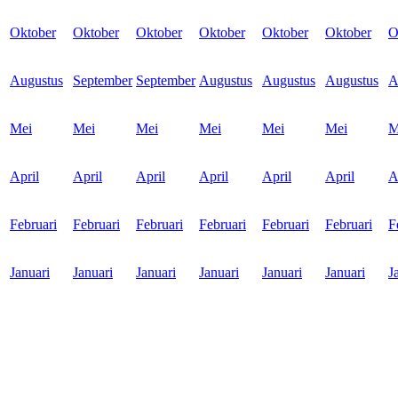
Oktober
Oktober
Oktober
Oktober
Oktober
Oktober
O
Augustus
September
September
Augustus
Augustus
Augustus
A
Mei
Mei
Mei
Mei
Mei
Mei
M
April
April
April
April
April
April
A
Februari
Februari
Februari
Februari
Februari
Februari
F
Januari
Januari
Januari
Januari
Januari
Januari
J