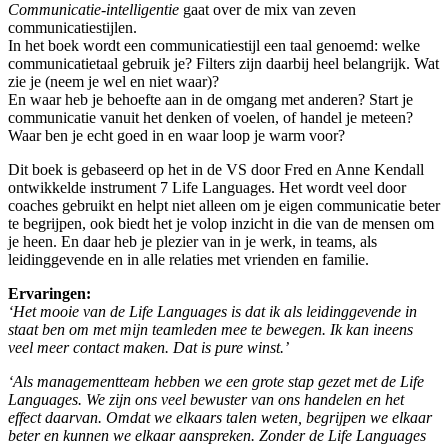
Communicatie-intelligentie
gaat over de mix van zeven
communicatiestijlen.
In het boek wordt een communicatiestijl een taal genoemd: welke
communicatietaal gebruik je? Filters zijn daarbij heel belangrijk. Wat
zie je (neem je wel en niet waar)?
En waar heb je behoefte aan in de omgang met anderen? Start je
communicatie vanuit het denken of voelen, of handel je meteen?
Waar ben je echt goed in en waar loop je warm voor?
Dit boek is gebaseerd op het in de VS door Fred en Anne Kendall
ontwikkelde instrument 7 Life Languages. Het wordt veel door
coaches gebruikt en helpt niet alleen om je eigen communicatie beter
te begrijpen, ook biedt het je volop inzicht in die van de mensen om
je heen. En daar heb je plezier van in je werk, in teams, als
leidinggevende en in alle relaties met vrienden en familie.
Ervaringen:
‘Het mooie van de Life Languages is dat ik als leidinggevende in
staat ben om met mijn teamleden mee te bewegen. Ik kan ineens
veel meer contact maken. Dat is pure winst.’
‘Als managementteam hebben we een grote stap gezet met de Life
Languages. We zijn ons veel bewuster van ons handelen en het
effect daarvan. Omdat we elkaars talen weten, begrijpen we elkaar
beter en kunnen we elkaar aanspreken. Zonder de Life Languages