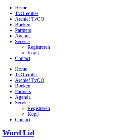
Ga
Home
naar
TvO-edities
de
Archief TvOO
inhoud
Boeken
Partners
Agenda
Service
Registreren
Kopij
Contact
Home
TvO-edities
Archief TvOO
Boeken
Partners
Agenda
Service
Registreren
Kopij
Contact
Word Lid