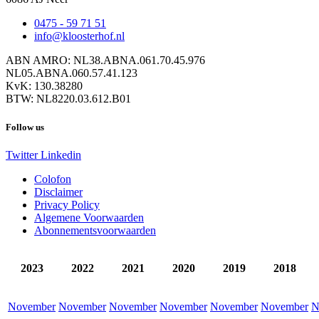
0475 - 59 71 51
info@kloosterhof.nl
ABN AMRO: NL38.ABNA.061.70.45.976
NL05.ABNA.060.57.41.123
KvK: 130.38280
BTW: NL8220.03.612.B01
Follow us
Twitter
Linkedin
Colofon
Disclaimer
Privacy Policy
Algemene Voorwaarden
Abonnementsvoorwaarden
2023
2022
2021
2020
2019
2018
November
November
November
November
November
November
N