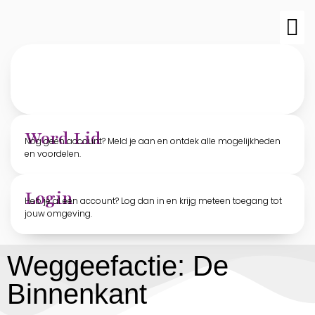
TvO-edit
Archief T
Word Lid
Nog geen account? Meld je aan en ontdek alle mogelijkheden
en voordelen.
Login
Heb je al een account? Log dan in en krijg meteen toegang tot
jouw omgeving.
Weggeefactie: De
Binnenkant