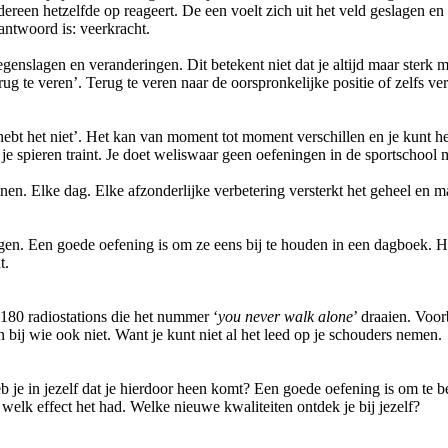
reen hetzelfde op reageert. De een voelt zich uit het veld geslagen en m
antwoord is: veerkracht.
enslagen en veranderingen. Dit betekent niet dat je altijd maar sterk 
ug te veren’. Terug te veren naar de oorspronkelijke positie of zelfs ver
e hebt het niet’. Het kan van moment tot moment verschillen en je kunt he
je spieren traint. Je doet weliswaar geen oefeningen in de sportschool 
inen. Elke dag. Elke afzonderlijke verbetering versterkt het geheel en m
gen. Een goede oefening is om ze eens bij te houden in een dagboek. H
t.
 180 radiostations die het nummer ‘
you never walk alone
’ draaien. Voo
en bij wie ook niet. Want je kunt niet al het leed op je schouders nemen.
 je in jezelf dat je hierdoor heen komt? Een goede oefening is om te be
 welk effect het had. Welke nieuwe kwaliteiten ontdek je bij jezelf?