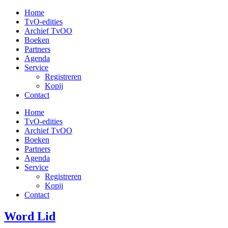
Ga
Home
naar
TvO-edities
de
Archief TvOO
inhoud
Boeken
Partners
Agenda
Service
Registreren
Kopij
Contact
Home
TvO-edities
Archief TvOO
Boeken
Partners
Agenda
Service
Registreren
Kopij
Contact
Word Lid