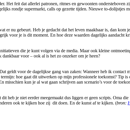
. Het feit dat allerlei patronen, ritmes en gewoonten ondersteboven zi
gelijks rondje supermarkt, calls op gezette tijden. Nieuwe to-dolijstjes 
t er nu gebeurt. Heb je gedacht dat het leven maakbaar is, dan kom je 
grijk voor je is dit moment. En hoe deze waarden dagelijks aandacht kri
 initiatieven die je kunt volgen via de media. Maar ook kleine ontmoetin
ik dankbaar voor – ook al is het zo onzeker om je heen?
t geldt voor de dagelijkse gang van zaken: Wanneer heb ik contact me
ermijn: hoe gaat dit uitwerken op mijn professionele toekomst? Tip is 
 En misschien kun je al wat gaan schrijven aan scenario’s voor de toek
t heb je niet eerder meegemaakt dus liggen er geen scripts. Oma die 
eren ook te kijken hoe zij dit doen. En de kunst af te kijken. (
bron:
H