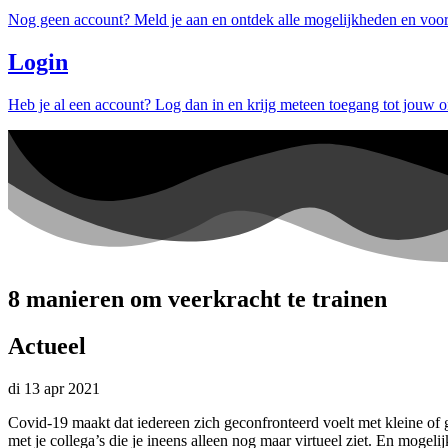
Nog geen account? Meld je aan en ontdek alle mogelijkheden en voor
Login
Heb je al een account? Log dan in en krijg meteen toegang tot jouw 
8 manieren om veerkracht te trainen
Actueel
di 13 apr 2021
Covid-19 maakt dat iedereen zich geconfronteerd voelt met kleine of 
met je collega’s die je ineens alleen nog maar virtueel ziet. En moge