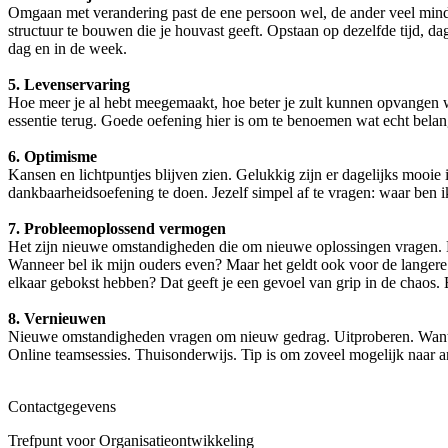
Omgaan met verandering past de ene persoon wel, de ander veel minder
structuur te bouwen die je houvast geeft. Opstaan op dezelfde tijd, da
dag en in de week.
5. Levenservaring
Hoe meer je al hebt meegemaakt, hoe beter je zult kunnen opvangen wa
essentie terug. Goede oefening hier is om te benoemen wat echt belan
6.
Optimisme
Kansen en lichtpuntjes blijven zien. Gelukkig zijn er dagelijks mooie
dankbaarheidsoefening te doen. Jezelf simpel af te vragen: waar ben 
7.
Probleemoplossend vermogen
Het zijn nieuwe omstandigheden die om nieuwe oplossingen vragen. Da
Wanneer bel ik mijn ouders even? Maar het geldt ook voor de langere t
elkaar gebokst hebben? Dat geeft je een gevoel van grip in de chaos.
8.
Vernieuwen
Nieuwe omstandigheden vragen om nieuw gedrag. Uitproberen. Want di
Online teamsessies. Thuisonderwijs. Tip is om zoveel mogelijk naar and
Contactgegevens
Trefpunt voor Organisatieontwikkeling