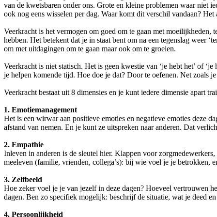
van de kwetsbaren onder ons. Grote en kleine problemen waar niet iede
ook nog eens wisselen per dag. Waar komt dit verschil vandaan? Het 
Veerkracht is het vermogen om goed om te gaan met moeilijkheden, teg
hebben. Het betekent dat je in staat bent om na een tegenslag weer ‘ter
om met uitdagingen om te gaan maar ook om te groeien.
Veerkracht is niet statisch. Het is geen kwestie van ‘je hebt het’ of ‘j
je helpen komende tijd. Hoe doe je dat? Door te oefenen. Net zoals je 
Veerkracht bestaat uit 8 dimensies en je kunt iedere dimensie apart tra
1. Emotiemanagement
Het is een wirwar aan positieve emoties en negatieve emoties deze da
afstand van nemen. En je kunt ze uitspreken naar anderen. Dat verlich
2.
Empathie
Inleven in anderen is de sleutel hier. Klappen voor zorgmedewerkers,
meeleven (familie, vrienden, collega’s): bij wie voel je je betrokken, 
3.
Zelfbeeld
Hoe zeker voel je je van jezelf in deze dagen? Hoeveel vertrouwen heb
dagen. Ben zo specifiek mogelijk: beschrijf de situatie, wat je deed en
4.
Persoonlijkheid