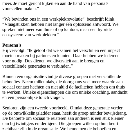
meer. Je moet gericht kijken en aan de hand van persona’s
voorstellen maken.”
“We bevinden ons in een werkplekrevolutie”, beschrijft Idink.
“Vraagstukken hebben niet langer één oplossend antwoord. We
spreken niet meer van thuis of op kantoor, maar een hybride
ecosysteem van werkplekken.”
Persona’s
Hij vervolgt: “Ik geloof dat we samen het verschil en een impact
moeten maken bij partners en klanten. Daar hebben we iedereen
voor nodig. Dus dienen we diversiteit aan te brengen en
verschillende generaties te verbinden.”
Binnen een organisatie vind je diverse groepen met verschillende
behoeftes. Neem millennials, die doorgaans veel meer waarde aan
sociaal contact hechten en niet altijd de faciliteiten hebben om thuis
te werken. Unieke eigenschappen die om unieke coaching, aandacht
en een persoonlijke touch vragen.
Senioren zijn een tweede voorbeeld. Omdat deze generatie verder
op de ontwikkelingsladder staat, heeft de groep minder bewijsdrang.
De behoefte om sociaal te relateren aan anderen is een stuk kleiner
dan bij twintigers en dertigers. Die groepen willen op hun beurt
zichtbaar zijn in de organisatie. We benoemen de behoeften en