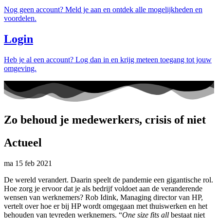
Nog geen account? Meld je aan en ontdek alle mogelijkheden en
voordelen.
Login
Heb je al een account? Log dan in en krijg meteen toegang tot jouw
omgeving.
Zo behoud je medewerkers, crisis of niet
Actueel
ma 15 feb 2021
De wereld verandert. Daarin speelt de pandemie een gigantische rol.
Hoe zorg je ervoor dat je als bedrijf voldoet aan de veranderende
wensen van werknemers? Rob Idink, Managing director van HP,
vertelt over hoe er bij HP wordt omgegaan met thuiswerken en het
behouden van tevreden werknemers. “
One size fits all
bestaat niet