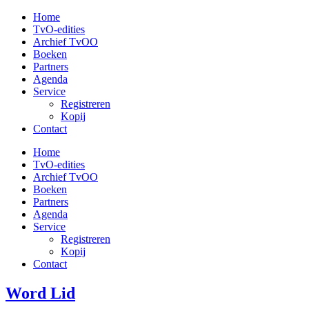
Ga
Home
naar
TvO-edities
de
Archief TvOO
inhoud
Boeken
Partners
Agenda
Service
Registreren
Kopij
Contact
Home
TvO-edities
Archief TvOO
Boeken
Partners
Agenda
Service
Registreren
Kopij
Contact
Word Lid