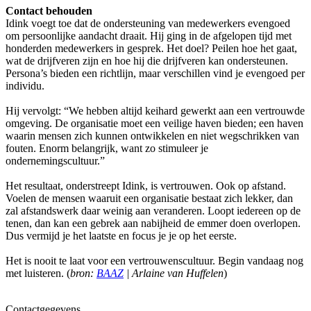
Contact behouden
Idink voegt toe dat de ondersteuning van medewerkers evengoed
om persoonlijke aandacht draait. Hij ging in de afgelopen tijd met
honderden medewerkers in gesprek. Het doel? Peilen hoe het gaat,
wat de drijfveren zijn en hoe hij die drijfveren kan ondersteunen.
Persona’s bieden een richtlijn, maar verschillen vind je evengoed per
individu.
Hij vervolgt: “We hebben altijd keihard gewerkt aan een vertrouwde
omgeving. De organisatie moet een veilige haven bieden; een haven
waarin mensen zich kunnen ontwikkelen en niet wegschrikken van
fouten. Enorm belangrijk, want zo stimuleer je
ondernemingscultuur.”
Het resultaat, onderstreept Idink, is vertrouwen. Ook op afstand.
Voelen de mensen waaruit een organisatie bestaat zich lekker, dan
zal afstandswerk daar weinig aan veranderen. Loopt iedereen op de
tenen, dan kan een gebrek aan nabijheid de emmer doen overlopen.
Dus vermijd je het laatste en focus je je op het eerste.
Het is nooit te laat voor een vertrouwenscultuur. Begin vandaag nog
met luisteren. (
bron:
BAAZ
| Arlaine van Huffelen
)
Contactgegevens