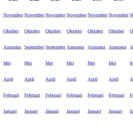
November
November
November
November
November
November
N
Oktober
Oktober
Oktober
Oktober
Oktober
Oktober
O
Augustus
September
September
Augustus
Augustus
Augustus
A
Mei
Mei
Mei
Mei
Mei
Mei
M
April
April
April
April
April
April
A
Februari
Februari
Februari
Februari
Februari
Februari
F
Januari
Januari
Januari
Januari
Januari
Januari
J