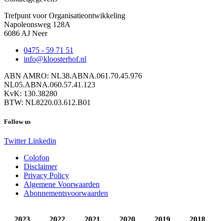
Trefpunt voor Organisatieontwikkeling
Napoleonsweg 128A
6086 AJ Neer
0475 - 59 71 51
info@kloosterhof.nl
ABN AMRO: NL38.ABNA.061.70.45.976
NL05.ABNA.060.57.41.123
KvK: 130.38280
BTW: NL8220.03.612.B01
Follow us
Twitter
Linkedin
Colofon
Disclaimer
Privacy Policy
Algemene Voorwaarden
Abonnementsvoorwaarden
2023
2022
2021
2020
2019
2018